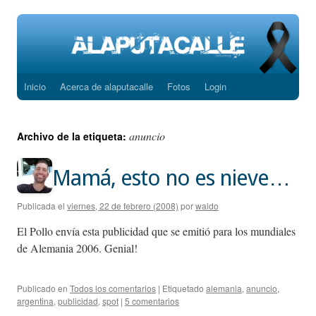
Inicio
Acerca de alaputacalle
Fotos
Login
Saltar
al
anuncio
Archivo de la etiqueta:
contenido
Mamá, esto no es nieve…
Publicada el
viernes, 22 de febrero (2008)
por
waldo
El Pollo envía esta publicidad que se emitió para los mundiales
de Alemania 2006. Genial!
Publicado en
Todos los comentarios
|
Etiquetado
alemania
,
anuncio
,
argentina
,
publicidad
,
spot
|
5 comentarios