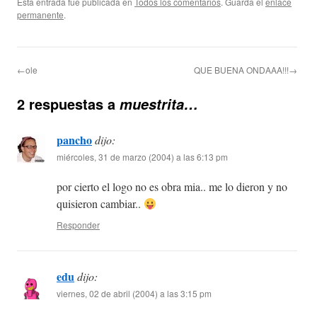
Esta entrada fue publicada en
Todos los comentarios
. Guarda el
enlace
permanente
.
←ole
QUE BUENA ONDAAA!!!→
2 respuestas a
muestrita…
pancho
dijo:
miércoles, 31 de marzo (2004) a las 6:13 pm
por cierto el logo no es obra mia.. me lo dieron y no
quisieron cambiar..
Responder
edu
dijo:
viernes, 02 de abril (2004) a las 3:15 pm