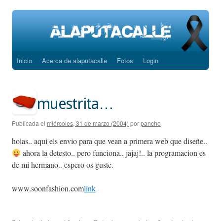
Inicio
Acerca de alaputacalle
Fotos
Login
Saltar
al
contenido
muestrita…
Publicada el
miércoles, 31 de marzo (2004)
por
pancho
holas.. aqui els envio para que vean a primera web que diseñe..
ahora la detesto.. pero funciona.. jajaj!.. la programacion es
de mi hermano.. espero os guste.
www.soonfashion.com
link