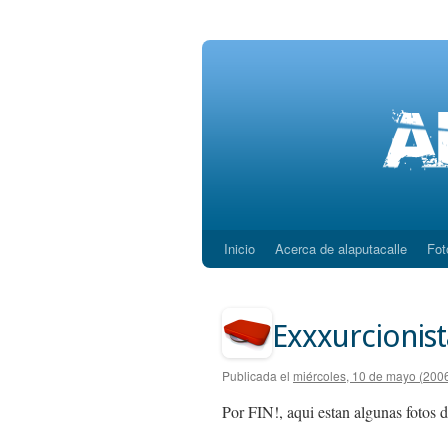
Inicio
Acerca de alaputacalle
Fot
Saltar
al
contenido
Exxxurcionista
Publicada el
miércoles, 10 de mayo (200
Por FIN!, aqui estan algunas fotos 