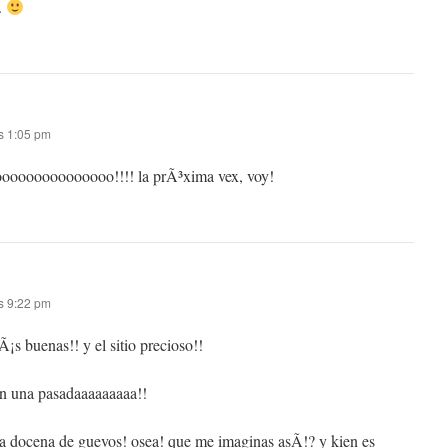
.
s 1:05 pm
ooooooooooooooo!!!! la prÃ³xima vex, voy!
s 9:22 pm
¡s buenas!! y el sitio precioso!!
son una pasadaaaaaaaaa!!
a docena de guevos! osea! que me imaginas asÃ­!? y kien es