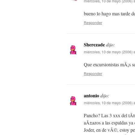
miércoles, 10 de mayo (2006) a
bueno lo hago mas tarde d
Responder
Sherezade
dijo:
miércoles, 10 de mayo (2006) a
Que excursionistas mÃ¡s sex
Responder
antonio
dijo:
miércoles, 10 de mayo (2006) a
Pancho? Las 3 xxx del tÃ­t
aÃ±azos a las espaldas ya 
Joder, en de vÃ©, estoy peo