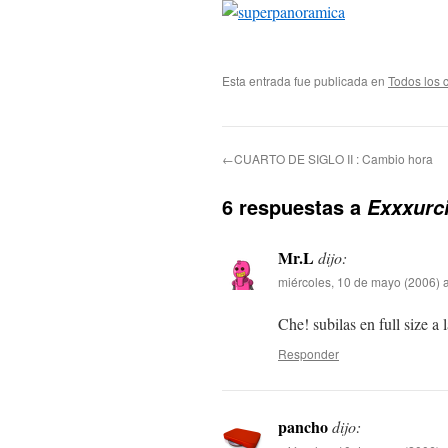
Esta entrada fue publicada en
Todos los 
←CUARTO DE SIGLO II : Cambio hora
6 respuestas a
Exxxurci
Mr.L
dijo:
miércoles, 10 de mayo (2006) 
Che! subilas en full size a
Responder
pancho
dijo: