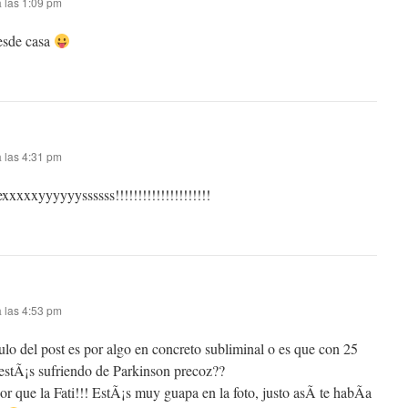
 las 1:09 pm
esde casa
 las 4:31 pm
xxxxyyyyyyssssss!!!!!!!!!!!!!!!!!!!!!
 las 4:53 pm
ulo del post es por algo en concreto subliminal o es que con 25
estÃ¡s sufriendo de Parkinson precoz??
r que la Fati!!! EstÃ¡s muy guapa en la foto, justo asÃ­ te habÃ­a