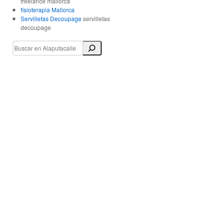
freelance mallorca
fisioterapia Mallorca
Servilletas Decoupage
servilletas
decoupage