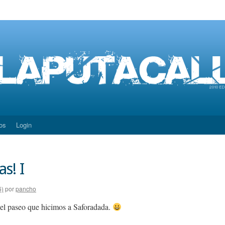
os
Login
s! I
6)
por
pancho
del paseo que hicimos a Saforadada.