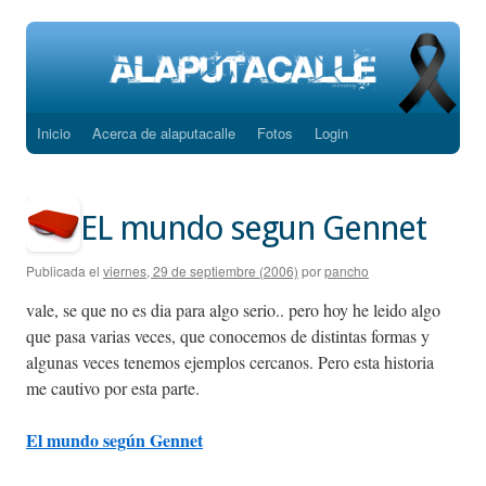
Inicio
Acerca de alaputacalle
Fotos
Login
Saltar
al
contenido
EL mundo segun Gennet
Publicada el
viernes, 29 de septiembre (2006)
por
pancho
vale, se que no es dia para algo serio.. pero hoy he leido algo
que pasa varias veces, que conocemos de distintas formas y
algunas veces tenemos ejemplos cercanos. Pero esta historia
me cautivo por esta parte.
El mundo según Gennet