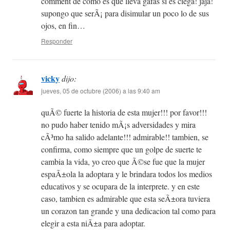
comment de como es que lleva gafas si es ciega! jaja!
supongo que serÃ¡ para disimular un poco lo de sus
ojos, en fin…
Responder
vicky
dijo:
jueves, 05 de octubre (2006) a las 9:40 am
quÃ© fuerte la historia de esta mujer!!! por favor!!!
no pudo haber tenido mÃ¡s adversidades y mira
cÃ³mo ha salido adelante!!! admirable!! tambien, se
confirma, como siempre que un golpe de suerte te
cambia la vida, yo creo que Ã©se fue que la mujer
espaÃ±ola la adoptara y le brindara todos los medios
educativos y se ocupara de la interprete. y en este
caso, tambien es admirable que esta seÃ±ora tuviera
un corazon tan grande y una dedicacion tal como para
elegir a esta niÃ±a para adoptar.