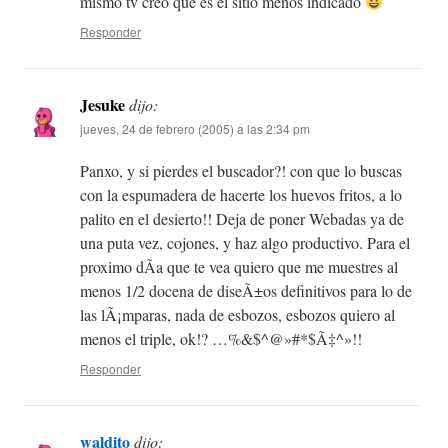
mismo tv creo que es el sitio menos indicado
Responder
Jesuke
dijo:
jueves, 24 de febrero (2005) a las 2:34 pm
Panxo, y si pierdes el buscador?! con que lo buscas
con la espumadera de hacerte los huevos fritos, a lo
palito en el desierto!! Deja de poner Webadas ya de
una puta vez, cojones, y haz algo productivo. Para el
proximo dÃ­a que te vea quiero que me muestres al
menos 1/2 docena de diseÃ±os definitivos para lo de
las lÃ¡mparas, nada de esbozos, esbozos quiero al
menos el triple, ok!? …%&$^@»#*$Ã‡^»!!
Responder
waldito
dijo: