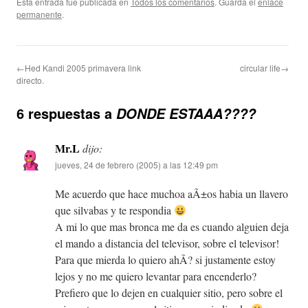
Esta entrada fue publicada en
Todos los comentarios
. Guarda el
enlace
permanente
.
←Hed Kandi 2005 primavera link
circular life→
directo.
6 respuestas a
DONDE ESTAAA????
Mr.L
dijo:
jueves, 24 de febrero (2005) a las 12:49 pm
Me acuerdo que hace muchoa aÃ±os habia un llavero
que silvabas y te respondia
A mi lo que mas bronca me da es cuando alguien deja
el mando a distancia del televisor, sobre el televisor!
Para que mierda lo quiero ahÃ­? si justamente estoy
lejos y no me quiero levantar para encenderlo?
Prefiero que lo dejen en cualquier sitio, pero sobre el