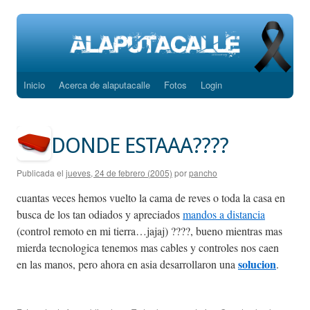
Inicio
Acerca de alaputacalle
Fotos
Login
Saltar
al
contenido
DONDE ESTAAA????
Publicada el
jueves, 24 de febrero (2005)
por
pancho
cuantas veces hemos vuelto la cama de reves o toda la casa en
busca de los tan odiados y apreciados
mandos a distancia
(control remoto en mi tierra…jajaj) ????, bueno mientras mas
mierda tecnologica tenemos mas cables y controles nos caen
solucion
en las manos, pero ahora en asia desarrollaron una
.