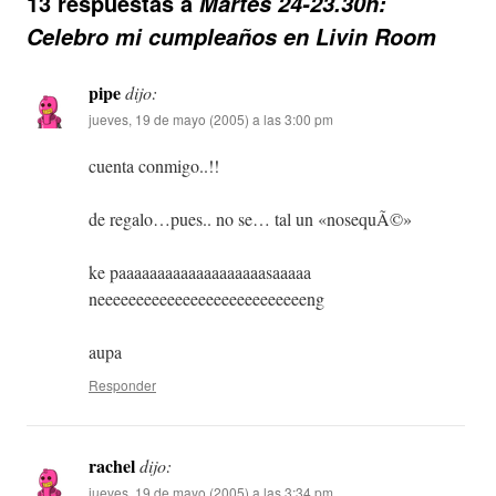
13 respuestas a
Martes 24-23.30h:
Celebro mi cumpleaños en Livin Room
pipe
dijo:
jueves, 19 de mayo (2005) a las 3:00 pm
cuenta conmigo..!!
de regalo…pues.. no se… tal un «nosequÃ©»
ke paaaaaaaaaaaaaaaaaaasaaaaa
neeeeeeeeeeeeeeeeeeeeeeeeeeeng
aupa
Responder
rachel
dijo:
jueves, 19 de mayo (2005) a las 3:34 pm