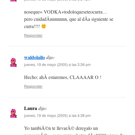
noseque= VODKA+todoloqueseteocurra…
pero cuidadÃ­nnnnnnn, que al dÃ­a siguiente se
curra!!!!
Responder
waldolailo
dijo:
jueves, 19 de mayo (2005) a las 3:36 pm
Hecho; ahÃ­ estaremos, CLAAAAR O !
Responder
Laura
dijo:
jueves, 19 de mayo (2005) a las 4:38 pm
Yo tambiÃ©n te llevarÃ© deregalo un