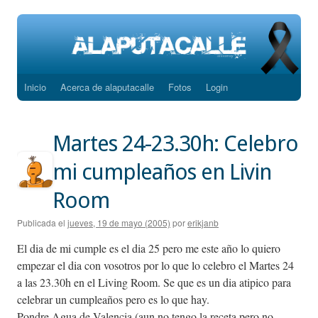
Inicio
Acerca de alaputacalle
Fotos
Login
Saltar
al
Martes 24-23.30h: Celebro
contenido
mi cumpleaños en Livin
Room
Publicada el
jueves, 19 de mayo (2005)
por
erikjanb
El dia de mi cumple es el dia 25 pero me este año lo quiero
empezar el dia con vosotros por lo que lo celebro el Martes 24
a las 23.30h en el Living Room. Se que es un dia atipico para
celebrar un cumpleaños pero es lo que hay.
Pondre Agua de Valencia (aun no tengo la receta pero no