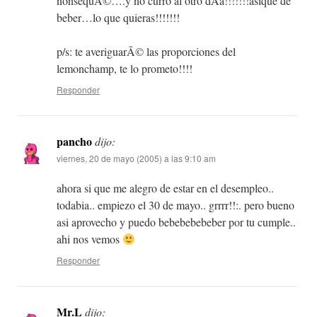
nonsequÃ©….y no curro al otro dÃ­a!!!!!!!asique de
beber…lo que quieras!!!!!!!
p/s: te averiguarÃ© las proporciones del
lemonchamp, te lo prometo!!!!
Responder
pancho
dijo:
viernes, 20 de mayo (2005) a las 9:10 am
ahora si que me alegro de estar en el desempleo..
todabia.. empiezo el 30 de mayo.. grrrr!!:. pero bueno
asi aprovecho y puedo bebebebebeber por tu cumple..
ahi nos vemos
Responder
Mr.L
dijo: