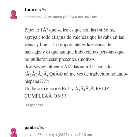
Laura
dijo:
miércoles, 25 de mayo (2005) a las 9:47 am
Pipe: lo 1Âº que se lee es que son las 04:56 hs,
agregale todo el agua de valencia que llevaba en las
venas y bue… Lo importante es la esencia del
mensaje, y es que aunque hubo ciertas personas que
no pudieron estar presentes (motivos
diversos)igualmente Ã©l las sintiÃ³ a su lado.
(Â¿Â¿Â¿Â¿QuÃ© tal me ves de traductora holando-
hispana????).
Un besazo enorme Erik y Â¡Â¡Â¡Â¡FELIZ
CUMPLEAÃ‘OS!!!!
Responder
paola
dijo:
jueves, 26 de mayo (2005) a las 7:16 am