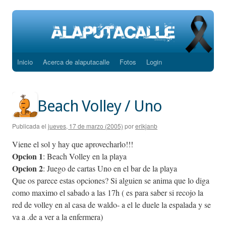
Inicio
Acerca de alaputacalle
Fotos
Login
Saltar
al
contenido
Beach Volley / Uno
Publicada el
jueves, 17 de marzo (2005)
por
erikjanb
Viene el sol y hay que aprovecharlo!!!
Opcion 1
: Beach Volley en la playa
Opcion 2
: Juego de cartas Uno en el bar de la playa
Que os parece estas opciones? Si alguien se anima que lo diga
como maximo el sabado a las 17h ( es para saber si recojo la
red de volley en al casa de waldo- a el le duele la espalada y se
va a .de a ver a la enfermera)