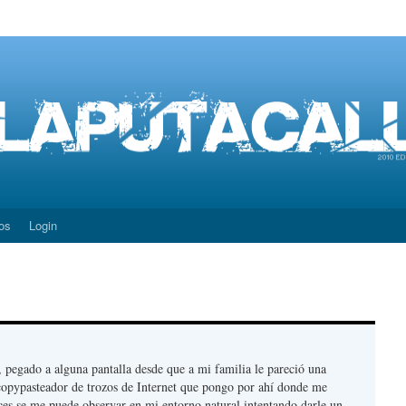
os
Login
, pegado a alguna pantalla desde que a mi familia le pareció una
copypasteador de trozos de Internet que pongo por ahí donde me
ces se me puede observar en mi entorno natural intentando darle un