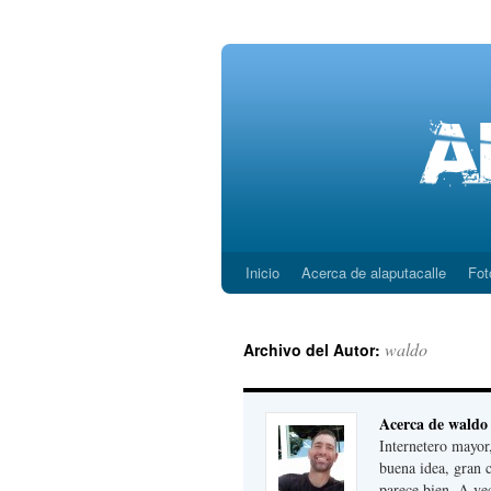
Inicio
Acerca de alaputacalle
Fot
Saltar
al
waldo
Archivo del Autor:
contenido
Acerca de waldo
Internetero mayor
buena idea, gran 
parece bien. A ve