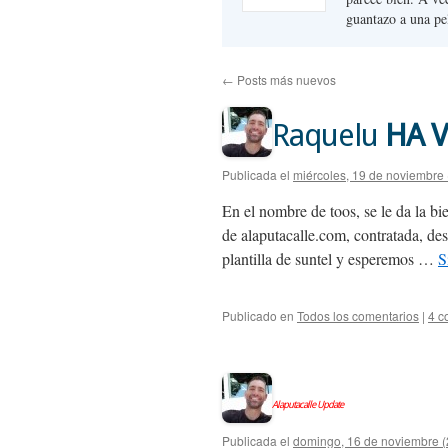
guantazo a una pe
←
Posts más nuevos
Raquelu
HA 
Publicada el
miércoles, 19 de noviembre
En el nombre de toos, se le da la bi
de alaputacalle.com, contratada, de
plantilla de suntel y esperemos …
S
Publicado en
Todos los comentarios
|
4 c
Alaputacalle Update
Publicada el
domingo, 16 de noviembre 