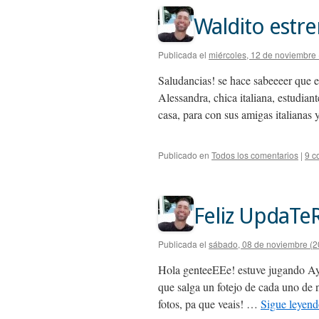
Waldito estr
Publicada el
miércoles, 12 de noviembre
Saludancias! se hace sabeeeer que e
Alessandra, chica italiana, estudian
casa, para con sus amigas italiana
Publicado en
Todos los comentarios
|
9 c
Feliz UpdaTe
Publicada el
sábado, 08 de noviembre (2
Hola genteeEEe! estuve jugando Aye
que salga un fotejo de cada uno de
fotos, pa que veais! …
Sigue leyen