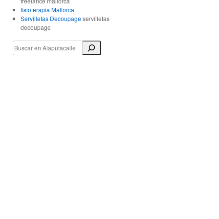
freelance mallorca
fisioterapia Mallorca
Servilletas Decoupage
servilletas
decoupage