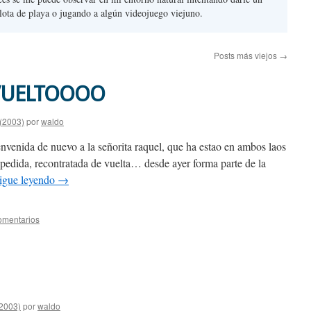
lota de playa o jugando a algún videojuego viejuno.
Posts más viejos
→
VUELTOOOO
 (2003)
por
waldo
envenida de nuevo a la señorita raquel, que ha estao en ambos laos
spedida, recontratada de vuelta… desde ayer forma parte de la
igue leyendo
→
omentarios
(2003)
por
waldo