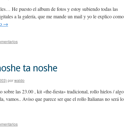
lles… He puesto el album de fotos y estoy subiendo todas las
igitales a la galería, que me mande un mail y yo le explico como
do
→
omentarios
noshe ta noshe
003)
por
waldo
sobre las 23.00 , kit «the-fiesta» tradicional, rollo hielos / algo
ila, vamos.. Aviso que parece ser que el rollo Italianas no será lo
omentarios