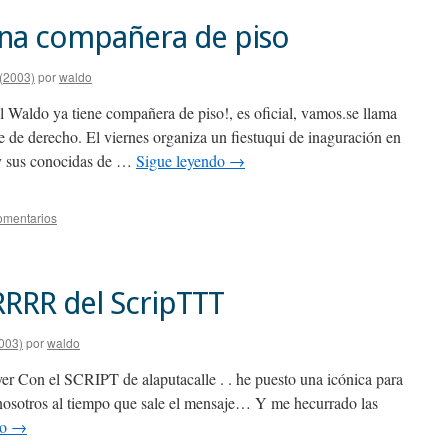
ena compañera de piso
 (2003)
por
waldo
l Waldo ya tiene compañera de piso!, es oficial, vamos.se llama
te de derecho. El viernes organiza un fiestuqui de inaguración en
s y sus conocidas de …
Sigue leyendo
→
omentarios
RRRR del ScripTTT
003)
por
waldo
r Con el SCRIPT de alaputacalle . . he puesto una icónica para
 nosotros al tiempo que sale el mensaje… Y me hecurrado las
do
→