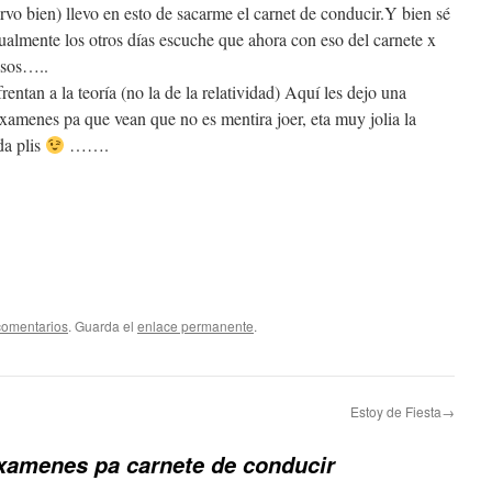
o bien) llevo en esto de sacarme el carnet de conducir.Y bien sé
lmente los otros días escuche que ahora con eso del carnete x
osos…..
entan a la teoría (no la de la relatividad) Aquí les dejo una
xamenes pa que vean que no es mentira joer, eta muy jolia la
a plis
…….
comentarios
. Guarda el
enlace permanente
.
Estoy de Fiesta→
xamenes pa carnete de conducir