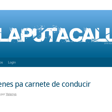
os
Login
es pa carnete de conducir
por
Yelenys