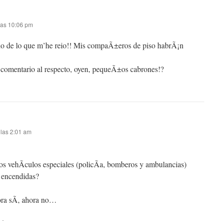
 las 10:06 pm
ndo de lo que m’he reio!! Mis compaÃ±eros de piso habrÃ¡n
omentario al respecto, oyen, pequeÃ±os cabrones!?
 las 2:01 am
os vehÃ­culos especiales (policÃ­a, bomberos y ambulancias)
s encendidas?
ora sÃ­, ahora no…