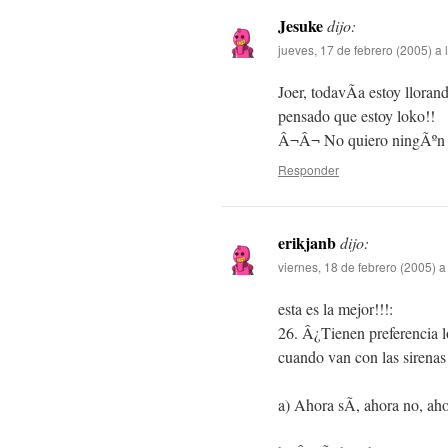
Jesuke
dijo:
jueves, 17 de febrero (2005) a
Joer, todavÃ­a estoy llora
pensado que estoy loko!!
Â¬Â¬ No quiero ningÃºn c
Responder
erikjanb
dijo:
viernes, 18 de febrero (2005) a
esta es la mejor!!!:
26. Â¿Tienen preferencia l
cuando van con las sirena
a) Ahora sÃ­, ahora no, ah