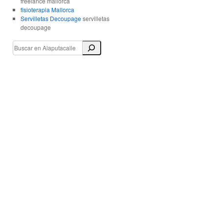
freelance mallorca
fisioterapia Mallorca
Servilletas Decoupage
servilletas
decoupage