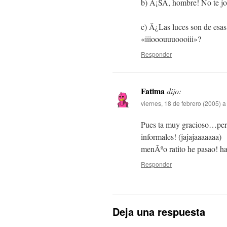
b) Â¡SÃ­, hombre! No te 
c) Â¿Las luces son de esas
«iiiooouuuoooiii»?
Responder
Fatima
dijo:
viernes, 18 de febrero (2005) a
Pues ta muy gracioso…pero
informales! (jajajaaaaaaa)
menÃºo ratito he pasao! ha
Responder
Deja una respuesta