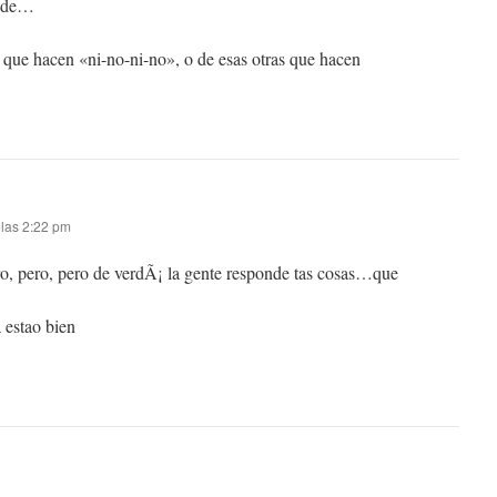
jode…
 que hacen «ni-no-ni-no», o de esas otras que hacen
 las 2:22 pm
, pero, pero de verdÃ¡ la gente responde tas cosas…que
 estao bien