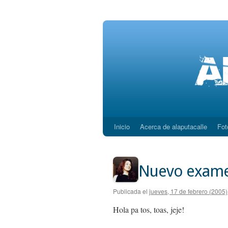
Inicio
Acerca de alaputacalle
Fot
Saltar
al
contenido
Nuevo examen
Publicada el
jueves, 17 de febrero (2005)
Hola pa tos, toas, jeje!