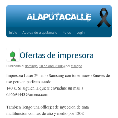
Inicio
Acerca de alaputacalle
Fotos
Login
Saltar
al
contenido
Ofertas de impresora
Publicada el
domingo, 10 de abril (2005)
por
xiscopc
Impresora Laser 2ª mano Samsung con toner nuevo 8meses de
uso pero en perfecto estado.
140 €. Si alguien la quiere enviadme un mail a
656694443@amena.com
Tambien Tengo una officejet de inyeccion de tinta
multifuncion con fax de año y medio por 120€