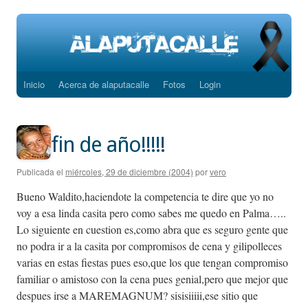
Inicio
Acerca de alaputacalle
Fotos
Login
Saltar
al
contenido
fin de año!!!!!
Publicada el
miércoles, 29 de diciembre (2004)
por
vero
Bueno Waldito,haciendote la competencia te dire que yo no
voy a esa linda casita pero como sabes me quedo en Palma…..
Lo siguiente en cuestion es,como abra que es seguro gente que
no podra ir a la casita por compromisos de cena y gilipolleces
varias en estas fiestas pues eso,que los que tengan compromiso
familiar o amistoso con la cena pues genial,pero que mejor que
despues irse a MAREMAGNUM? sisisiiiii,ese sitio que