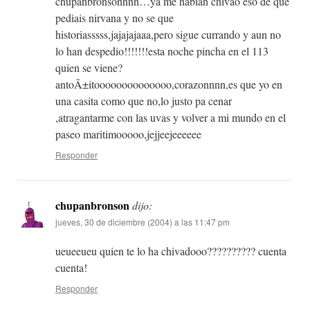
chupanbronsonnnn…ya me habian chivao eso de que
pediais nirvana y no se que
historiasssss,jajajajaaa,pero sigue currando y aun no
lo han despedio!!!!!!!esta noche pincha en el 113
quien se viene?
antoÃ±itoooooooooooooo,corazonnnn,es que yo en
una casita como que no,lo justo pa cenar
,atragantarme con las uvas y volver a mi mundo en el
paseo maritimooooo,jejjeejeeeeee
Responder
chupanbronson
dijo:
jueves, 30 de diciembre (2004) a las 11:47 pm
ueueeueu quien te lo ha chivadooo?????????? cuenta
cuenta!
Responder