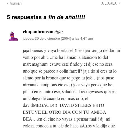
←tsumani
A LIARLA→
5 respuestas a
fin de año!!!!!
chupanbronson
dijo:
jueves, 30 de diciembre (2004) a las 4:47 am
jaja buenas y vaya horitas eh!! es qeu vengo de dar un
voltio por ahi….me ha llamao la atencion lo del
maremagnum, estuve este finde y el dj ese no sera
uno que se parece a colin farrell? jaja tio si eres tu lo
siento por la bronca que te pego tu jefe…(nos puso
nirvana,champions etc etc ) joer vaya peos que he
pillao en el antro ese, saludos al recogevasos que es
un colega de cuando era mas crio, el
davidMEGACD!!!! DAVID SI LEES ESTO
ESTUVE EL OTRO DIA CON TU AMIGA
BEA….en el cine no vayas a pensar mal!! dj, mi
colega conoce a tu jefe de hace aÃ±os y le dijo que