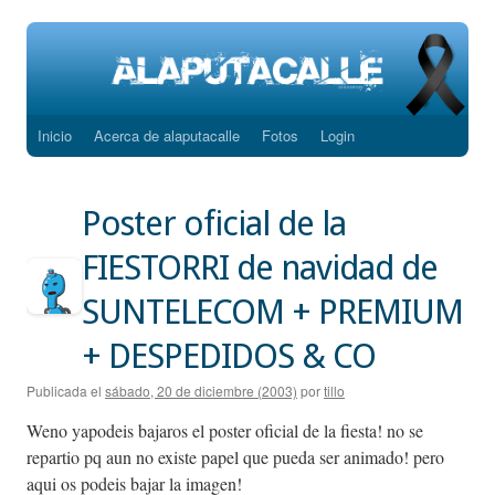
Inicio
Acerca de alaputacalle
Fotos
Login
Saltar
al
Poster oficial de la
contenido
FIESTORRI de navidad de
SUNTELECOM + PREMIUM
+ DESPEDIDOS & CO
Publicada el
sábado, 20 de diciembre (2003)
por
tillo
Weno yapodeis bajaros el poster oficial de la fiesta! no se
repartio pq aun no existe papel que pueda ser animado! pero
aqui os podeis bajar la imagen!