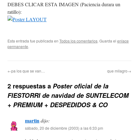
DEBES CLICAR ESTA IMAGEN (Paciencia durara un
ratillo):
Esta entrada fue publicada en
Todos los comentarios
. Guarda el
enlace
permanente
.
←pa los que se van…
que milagro→
2 respuestas a
Poster oficial de la
FIESTORRI de navidad de SUNTELECOM
+ PREMIUM + DESPEDIDOS & CO
martin
dijo:
sábado, 20 de diciembre (2003) a las 6:33 pm