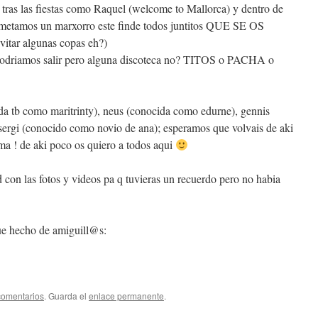
e tras las fiestas como Raquel (welcome to Mallorca) y dentro de
 metamos un marxorro este finde todos juntitos QUE SE OS
ar algunas copas eh?)
 podriamos salir pero alguna discoteca no? TITOS o PACHA o
da tb como maritrinty), neus (conocida como edurne), gennis
sergi (conocido como novio de ana); esperamos que volvais de aki
ma ! de aki poco os quiero a todos aqui
 con las fotos y videos pa q tuvieras un recuerdo pero no habia
ue hecho de amiguill@s:
comentarios
. Guarda el
enlace permanente
.