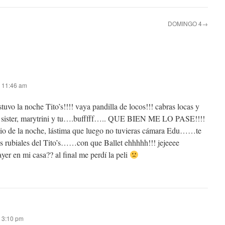
DOMINGO 4→
s 11:46 am
stuvo la noche Tito’s!!!! vaya pandilla de locos!!! cabras locas y
 sister, marytrini y tu….bufffff….. QUE BIEN ME LO PASE!!!!
nicio de la noche, lástima que luego no tuvieras cámara Edu……te
s rubiales del Tito’s……con que Ballet ehhhhh!!! jejeeee
er en mi casa?? al final me perdí la peli
s 3:10 pm