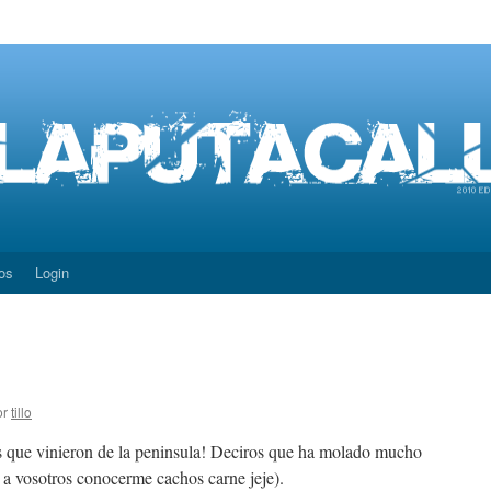
os
Login
or
tillo
s que vinieron de la peninsula! Deciros que ha molado mucho
 a vosotros conocerme cachos carne jeje).