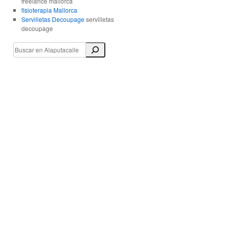
freelance mallorca
fisioterapia Mallorca
Servilletas Decoupage
servilletas
decoupage