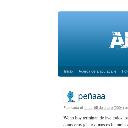
Inicio
Acerca de alaputacalle
Fot
Saltar
al
contenido
peñaaa
Publicada el
lunes, 05 de enero (2004)
p
Weno hoy terminan de irse todos lo
conoceros (claro q mas os ha molao