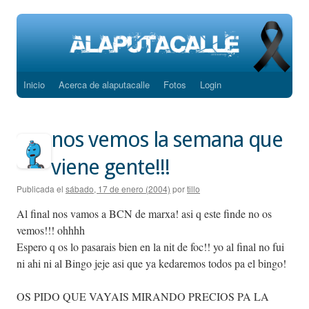
Inicio
Acerca de alaputacalle
Fotos
Login
Saltar
al
nos vemos la semana que
contenido
viene gente!!!
Publicada el
sábado, 17 de enero (2004)
por
tillo
Al final nos vamos a BCN de marxa! asi q este finde no os
vemos!!! ohhhh
Espero q os lo pasarais bien en la nit de foc!! yo al final no fui
ni ahi ni al Bingo jeje asi que ya kedaremos todos pa el bingo!
OS PIDO QUE VAYAIS MIRANDO PRECIOS PA LA