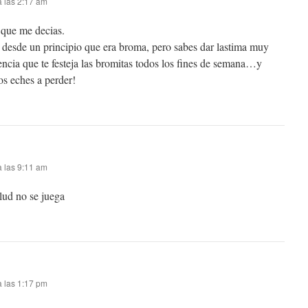
a las 2:17 am
 que me decias.
desde un principio que era broma, pero sabes dar lastima muy
encia que te festeja las bromitas todos los fines de semana…y
os eches a perder!
a las 9:11 am
lud no se juega
a las 1:17 pm