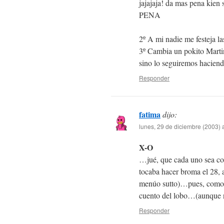
jajajaja! da mas pena kien
PENA
2º A mi nadie me festeja l
3º Cambia un pokito Martin
sino lo seguiremos hacien
Responder
fatima
dijo:
lunes, 29 de diciembre (2003) 
X-O
…jué, que cada uno sea com
tocaba hacer broma el 28,
menúo sutto)…pues, como P
cuento del lobo…(aunque n
Responder