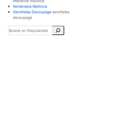
freelance mallorca
fisioterapia Mallorca
Servilletas Decoupage
servilletas
decoupage