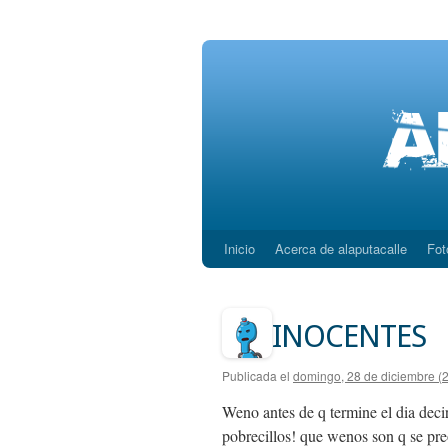
Inicio
Acerca de alaputacalle
Fot
Saltar
al
contenido
INOCENTES
Publicada el
domingo, 28 de diciembre (
Weno antes de q termine el dia de
pobrecillos! que wenos son q se pre