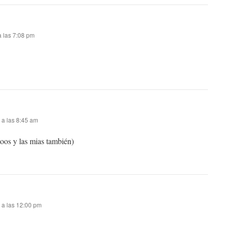
a las 7:08 pm
 a las 8:45 am
e toos y las mias también)
 a las 12:00 pm