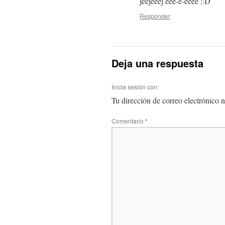
jeejeeej eee-e-eeee ;·D
Responder
Deja una respuesta
Inicia sesión con:
Tu dirección de correo electrónico n
Comentario
*