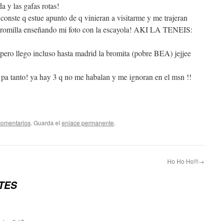
a y las gafas rotas!
conste q estue apunto de q vinieran a visitarme y me trajeran
a bromilla enseñando mi foto con la escayola! AKI LA TENEIS:
ero llego incluso hasta madrid la bromita (pobre BEA) jejjee
s pa tanto! ya hay 3 q no me habalan y me ignoran en el msn !!
comentarios
. Guarda el
enlace permanente
.
Ho Ho Ho!!!→
TES