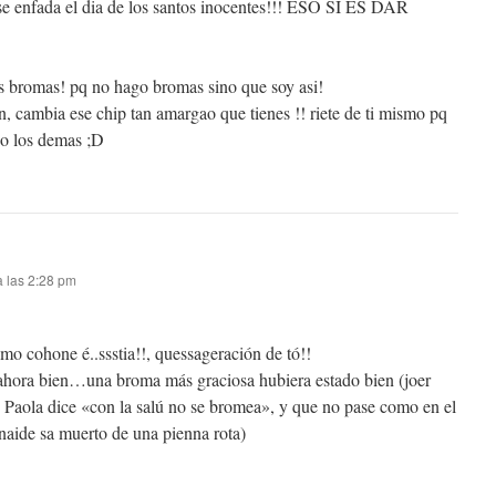
 se enfada el dia de los santos inocentes!!! ESO SI ES DAR
as bromas! pq no hago bromas sino que soy asi!
, cambia ese chip tan amargao que tienes !! riete de ti mismo pq
do los demas ;D
a las 2:28 pm
o cohone é..ssstia!!, quessageración de tó!!
 ahora bien…una broma más graciosa hubiera estado bien (joer
aola dice «con la salú no se bromea», y que no pase como en el
aide sa muerto de una pienna rota)