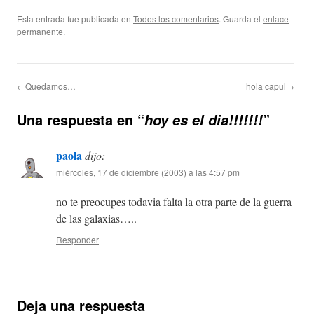
Esta entrada fue publicada en
Todos los comentarios
. Guarda el
enlace
permanente
.
←Quedamos…
hola capul→
Una respuesta en “
”
hoy es el dia!!!!!!!
paola
dijo:
miércoles, 17 de diciembre (2003) a las 4:57 pm
no te preocupes todavia falta la otra parte de la guerra
de las galaxias…..
Responder
Deja una respuesta