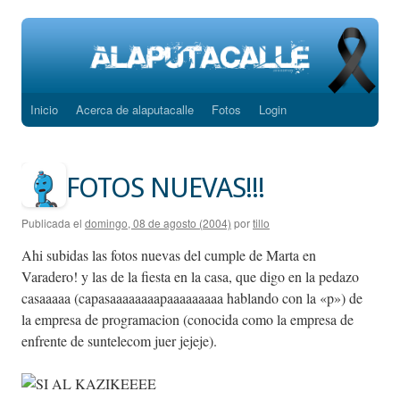
Inicio
Acerca de alaputacalle
Fotos
Login
Saltar
al
contenido
FOTOS NUEVAS!!!
Publicada el
domingo, 08 de agosto (2004)
por
tillo
Ahi subidas las fotos nuevas del cumple de Marta en
Varadero! y las de la fiesta en la casa, que digo en la pedazo
casaaaaa (capasaaaaaaaapaaaaaaaaa hablando con la «p») de
la empresa de programacion (conocida como la empresa de
enfrente de suntelecom juer jejeje).