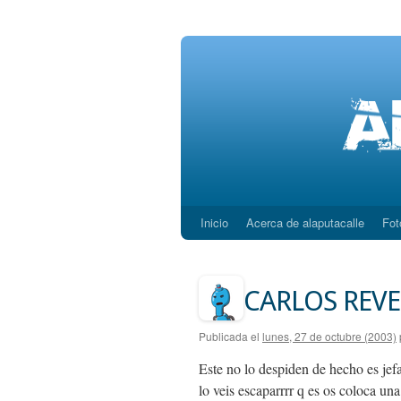
Inicio
Acerca de alaputacalle
Fot
Saltar
al
contenido
CARLOS REVE
Publicada el
lunes, 27 de octubre (2003)
Este no lo despiden de hecho es jef
lo veis escaparrrr q es os coloca un