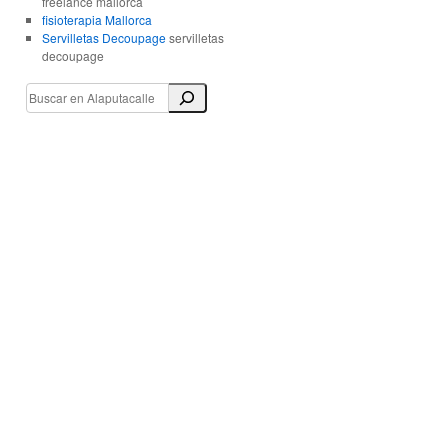
freelance mallorca
fisioterapia Mallorca
Servilletas Decoupage
servilletas
decoupage