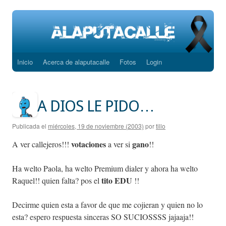
Inicio
Acerca de alaputacalle
Fotos
Login
Saltar
al
contenido
A DIOS LE PIDO…
Publicada el
miércoles, 19 de noviembre (2003)
por
tillo
votaciones
gano
A ver callejeros!!!
a ver si
!!
Ha welto Paola, ha welto Premium dialer y ahora ha welto
tito EDU
Raquel!! quien falta? pos el
!!
Decirme quien esta a favor de que me cojieran y quien no lo
esta? espero respuesta sinceras SO SUCIOSSSS jajaaja!!