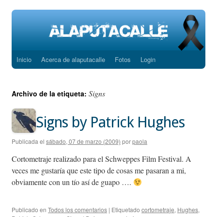
Inicio
Acerca de alaputacalle
Fotos
Login
Saltar
al
Signs
Archivo de la etiqueta:
contenido
Signs by Patrick Hughes
Publicada el
sábado, 07 de marzo (2009)
por
paola
Cortometraje realizado para el Schweppes Film Festival. A
veces me gustaría que este tipo de cosas me pasaran a mi,
obviamente con un tío así de guapo ….
Publicado en
Todos los comentarios
|
Etiquetado
cortometraje
,
Hughes
,