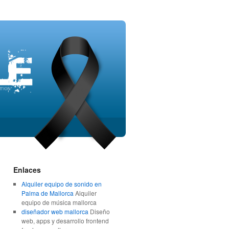
Enlaces
Alquiler equipo de sonido en
Palma de Mallorca
Alquiler
equipo de música mallorca
diseñador web mallorca
Diseño
web, apps y desarrollo frontend