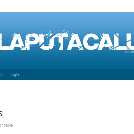
os
Login
s
or
paola