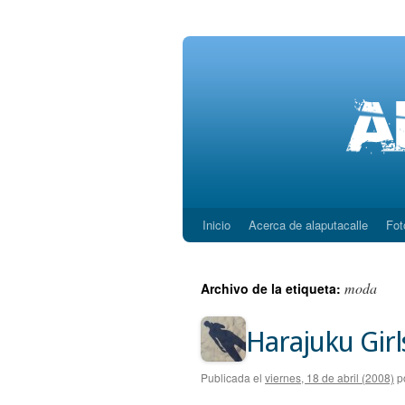
Inicio
Acerca de alaputacalle
Fot
Saltar
al
moda
Archivo de la etiqueta:
contenido
Harajuku Girl
Publicada el
viernes, 18 de abril (2008)
p