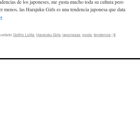
ndencias de los japoneses, me gusta mucho toda su cultura pero
ser menos, las Harajuku Girls es una tendencia japonesa que data
→
quetado
Gothic Lolita
,
Harajuku Girls
,
japonesas
,
moda
,
tendencia
|
8