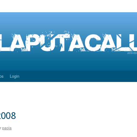
os
Login
2008
r
paola