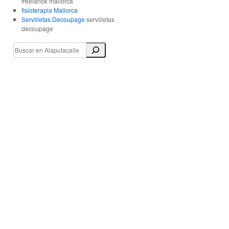
freelance mallorca
fisioterapia Mallorca
Servilletas Decoupage
servilletas
decoupage