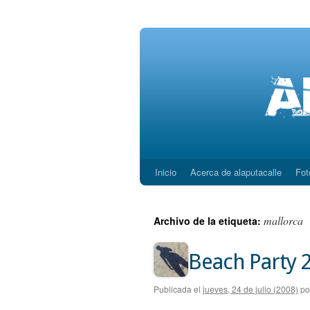
Inicio
Acerca de alaputacalle
Fot
Saltar
al
mallorca
Archivo de la etiqueta:
contenido
Beach Party 
Publicada el
jueves, 24 de julio (2008)
po