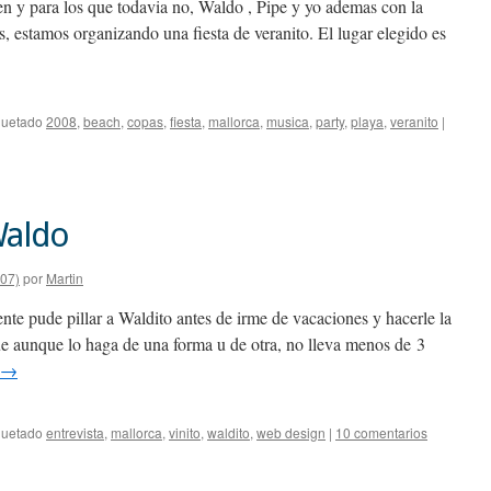
n y para los que todavia no, Waldo , Pipe y yo ademas con la
, estamos organizando una fiesta de veranito. El lugar elegido es
quetado
2008
,
beach
,
copas
,
fiesta
,
mallorca
,
musica
,
party
,
playa
,
veranito
|
Waldo
007)
por
Martin
nte pude pillar a Waldito antes de irme de vacaciones y hacerle la
ue aunque lo haga de una forma u de otra, no lleva menos de 3
→
quetado
entrevista
,
mallorca
,
vinito
,
waldito
,
web design
|
10 comentarios