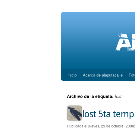
Inicio
Acerca de alaputacalle
Fot
Saltar
al
lost
Archivo de la etiqueta:
contenido
lost 5ta tem
Publicada el
jueves, 23 de octubre (2008