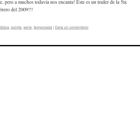
ie, pero a muchos todavía nos encanta! Este es un trailer de la 5ta
brero del 2009!!!
didos
,
quinta
,
serie
,
temporada
|
Deja un comentario