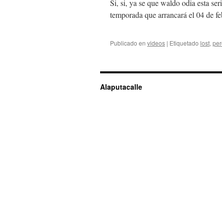
Si, si, ya se que waldo odia esta ser
temporada que arrancará el 04 de fe
Publicado en
videos
|
Etiquetado
lost
,
per
Alaputacalle