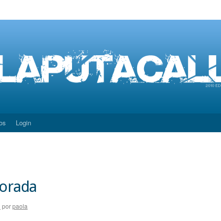
os
Login
porada
)
por
paola