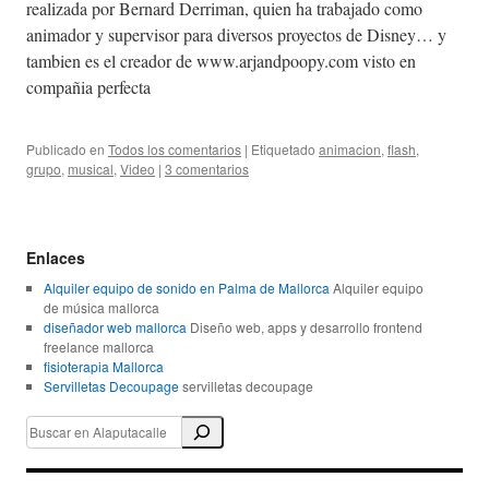
realizada por Bernard Derriman, quien ha trabajado como
animador y supervisor para diversos proyectos de Disney… y
tambien es el creador de www.arjandpoopy.com visto en
compañia perfecta
Publicado en
Todos los comentarios
|
Etiquetado
animacion
,
flash
,
grupo
,
musical
,
Video
|
3 comentarios
Enlaces
Alquiler equipo de sonido en Palma de Mallorca
Alquiler equipo
de música mallorca
diseñador web mallorca
Diseño web, apps y desarrollo frontend
freelance mallorca
fisioterapia Mallorca
Servilletas Decoupage
servilletas decoupage