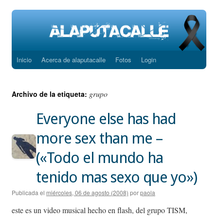
Inicio
Acerca de alaputacalle
Fotos
Login
Saltar
al
grupo
Archivo de la etiqueta:
contenido
Everyone else has had
more sex than me –
(«Todo el mundo ha
tenido mas sexo que yo»)
Publicada el
miércoles, 06 de agosto (2008)
por
paola
este es un video musical hecho en flash, del grupo TISM,