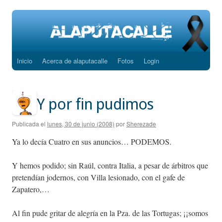
Inicio
Acerca de alaputacalle
Fotos
Login
Saltar
al
contenido
Y por fin pudimos
Publicada el
lunes, 30 de junio (2008)
por
Sherezade
Ya lo decía Cuatro en sus anuncios… PODEMOS.
Y hemos podido; sin Raúl, contra Italia, a pesar de árbitros que
pretendían jodernos, con Villa lesionado, con el gafe de
Zapatero,…
Al fin pude gritar de alegría en la Pza. de las Tortugas; ¡¡somos