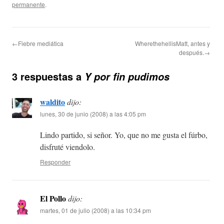
permanente
.
←Fiebre mediática
WherethehellisMatt, antes y
después.→
3 respuestas a
Y por fin pudimos
waldito
dijo:
lunes, 30 de junio (2008) a las 4:05 pm
Lindo partido, si señor. Yo, que no me gusta el fúrbo,
disfruté viendolo.
Responder
El Pollo
dijo:
martes, 01 de julio (2008) a las 10:34 pm