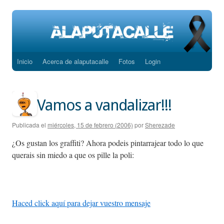
Inicio
Acerca de alaputacalle
Fotos
Login
Saltar
al
contenido
Vamos a vandalizar!!!
Publicada el
miércoles, 15 de febrero (2006)
por
Sherezade
¿Os gustan los graffiti? Ahora podeis pintarrajear todo lo que
querais sin miedo a que os pille la poli:
Haced click aquí para dejar vuestro mensaje