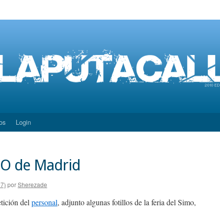
os
Login
MO de Madrid
07)
por
Sherezade
tición del
personal
, adjunto algunas fotillos de la feria del Simo,