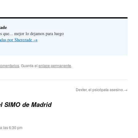
zade
es que... mejor lo dejamos para luego
radas por Sherezade
→
comentarios
. Guarda el
enlace permanente
.
Dexter, el psicópata asesino.→
el SIMO de Madrid
a las 6:30 pm