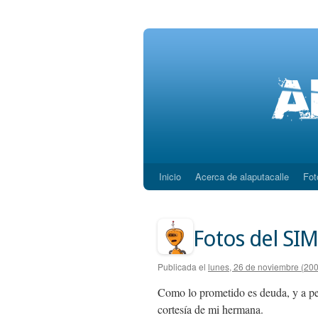
Inicio
Acerca de alaputacalle
Fot
Saltar
al
contenido
Fotos del SI
Publicada el
lunes, 26 de noviembre (20
Como lo prometido es deuda, y a pe
cortesí­a de mi hermana.