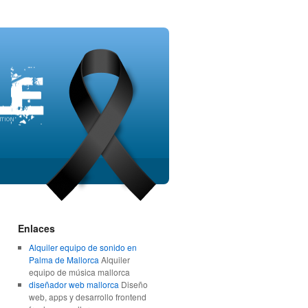
Enlaces
Alquiler equipo de sonido en
Palma de Mallorca
Alquiler
equipo de música mallorca
diseñador web mallorca
Diseño
web, apps y desarrollo frontend