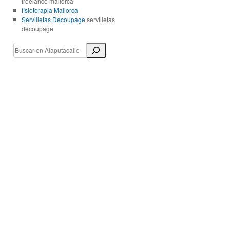
freelance mallorca
fisioterapia Mallorca
Servilletas Decoupage
servilletas
decoupage