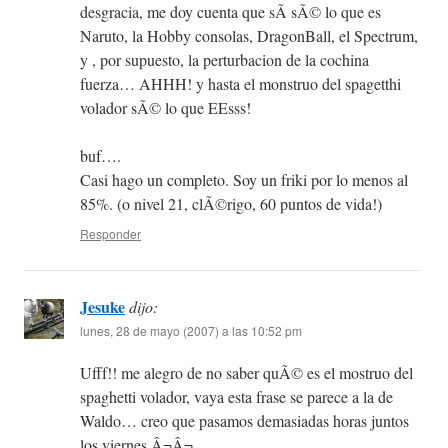
desgracia, me doy cuenta que sÃ­ sÃ© lo que es
Naruto, la Hobby consolas, DragonBall, el Spectrum,
y , por supuesto, la perturbacion de la cochina
fuerza… AHHH! y hasta el monstruo del spagetthi
volador sÃ© lo que EEsss!
buf….
Casi hago un completo. Soy un friki por lo menos al
85%. (o nivel 21, clÃ©rigo, 60 puntos de vida!)
Responder
Jesuke
dijo:
lunes, 28 de mayo (2007) a las 10:52 pm
Ufff!! me alegro de no saber quÃ© es el mostruo del
spaghetti volador, vaya esta frase se parece a la de
Waldo… creo que pasamos demasiadas horas juntos
los viernes Â¬Â¬