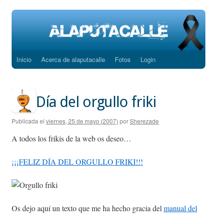
Inicio
Acerca de alaputacalle
Fotos
Login
Saltar
al
contenido
Día del orgullo friki
Publicada el
viernes, 25 de mayo (2007)
por
Sherezade
A todos los frikis de la web os deseo…
¡¡¡FELIZ DÍA DEL ORGULLO FRIKI!!!
Os dejo aquí un texto que me ha hecho gracia del
manual del