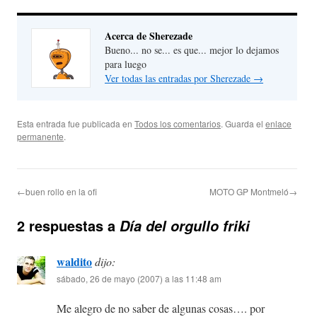
Acerca de Sherezade
Bueno... no se... es que... mejor lo dejamos
para luego
Ver todas las entradas por Sherezade
→
Esta entrada fue publicada en
Todos los comentarios
. Guarda el
enlace
permanente
.
←buen rollo en la ofi
MOTO GP Montmeló→
2 respuestas a
Día del orgullo friki
waldito
dijo:
sábado, 26 de mayo (2007) a las 11:48 am
Me alegro de no saber de algunas cosas…. por