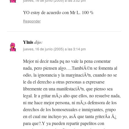
jueves, 16 de junio (2005) a las 3:02 pm
YO estoy de acuerdo con Mr L. 100 %
Responder
Ylnis
dijo:
jueves, 16 de junio (2005) a las 3:14 pm
Mejor ni decir nada pq no vale la pena comentar
nada, pero piensen algo….TambiÃ©n se fomenta al
odio, la ignorancia y la marginaciÃ³n, cuando no se
le da el derecho a otras personas a expresarse
libremente en una manifestaciÃ³n, que pienso sea
legal. Ir a gritar mÃ¡s alto que ellos, no resuelve nada,
ni me hace mejor persona, ni mÃ¡s defensora de los
derechos de los homosexuales e inmigrantes, grupo
en el cual me incluyo yo, asÃ­ que tanta griterÃ­a Â¿
para que?.Y ya pueden repartir papelitos con