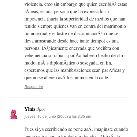
violencia, creo sin embargo que quien escribiÃ³ estas
lÃ­neas, es una persona que ha expresado su
impotencia (hacia la superioridad de medios que han
tenido siempre quienes van en contra del matrimonio
homosexual y el lastre de discriminaciÃ³n que se
lleva arrastrando desde hace tanto tiempo) es una
persona, lÃ³gicamente enervada que vocifera con
vehemencia su rabia…podÃ­a haberlo hecho de otro
modo, mÃ¡s diplomÃ¡tica o sosegada, en fin,
esperemos que las manifestaciones sean pacÃ­ficas y
que no se alteren asÃ­ los animos en la calle.
Responder
Ylnis
dijo:
jueves, 16 de junio (2005) a las 3:35 pm
Pues si ya escribiendo se pone asÃ­, imaginate cuando
tenga cara a cara a los del otro bando…QuizÃ¡ la