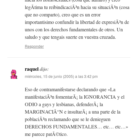
legÃ­tima tu reibindicaciÃ³n hacia su situaciÃ³n (cosa
que no comparto), creo que es un error
importantisimo confundir la libertad de expresiÃ³n de
unos con los derechos fundamentales de otros. Un
saludo y que tengais suerte en vuestra cruzada.
Responder
raquel
dijo:
miércoles, 15 de junio (2005) a las 3:42 pm
Eso de contramanifestarse declarando que «La
manifestaciÃ³n fomentarÃ¡ la IGNORANCIA y el
ODIO a gays y lesbianas, defenderÃ¡ la
MARGINACIÃ“N e insultarÃ¡ a una parte de la
poblaciÃ³n reclamando que se le denieguen
DERECHOS FUNDAMENTALES… etc… etc…»
me parece patÃ©tico.