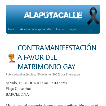
Inicio
Acerca de alaputacalle
Fotos
Login
Saltar
al
CONTRAMANIFESTACIÓN
contenido
A FAVOR DEL
MATRIMONIO GAY
Publicada el
miércoles, 15 de junio (2005)
por
Sherezade
Sábado, 18 DE JUNIO a las 17.00 horas
Plaça Universitat
BARCELONA
Madrid será el escenario de una nueva manifestación contra el