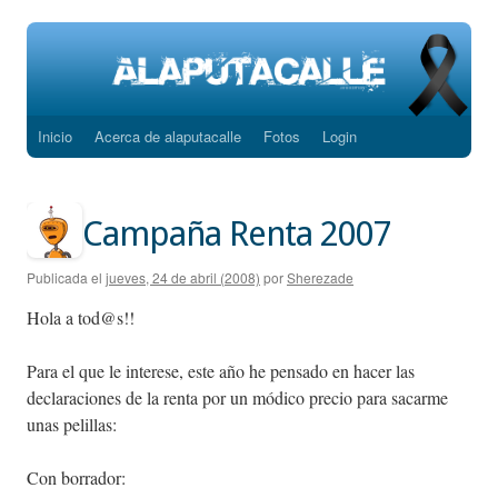
Inicio
Acerca de alaputacalle
Fotos
Login
Saltar
al
contenido
Campaña Renta 2007
Publicada el
jueves, 24 de abril (2008)
por
Sherezade
Hola a tod@s!!
Para el que le interese, este año he pensado en hacer las
declaraciones de la renta por un módico precio para sacarme
unas pelillas:
Con borrador: