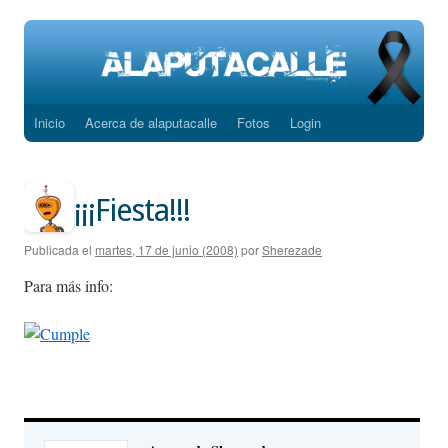
Inicio
Acerca de alaputacalle
Fotos
Login
Saltar
al
contenido
¡¡¡Fiesta!!!
Publicada el
martes, 17 de junio (2008)
por
Sherezade
Para más info: