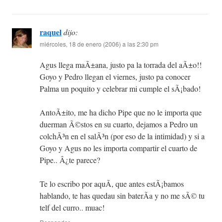
raquel
dijo:
miércoles, 18 de enero (2006) a las 2:30 pm
Agus llega maÃ±ana, justo pa la torrada del aÃ±o!!
Goyo y Pedro llegan el viernes, justo pa conocer
Palma un poquito y celebrar mi cumple el sÃ¡bado!
AntoÃ±ito, me ha dicho Pipe que no le importa que
duerman Ã©stos en su cuarto, dejamos a Pedro un
colchÃ³n en el salÃ³n (por eso de la intimidad) y si a
Goyo y Agus no les importa compartir el cuarto de
Pipe.. Â¿te parece?
Te lo escribo por aquÃ­, que antes estÃ¡bamos
hablando, te has quedau sin baterÃ­a y no me sÃ© tu
telf del curro.. muac!