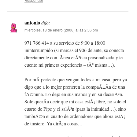
Responder
antonio
dijo:
miércoles, 18 de enero (2006) a las 2:56 pm
971 766 414 a su servicio de 9:00 a 18:00
ininterrumpido (si marcas el 906 delante, se conecta
directamente con lÃ­nea erÃ³tica personalizada y te
cuento mi primera experiencia – tÃº misma…).
Por mÃ­ perfecto que vengan todos a mi casa, pero ya
digo que a lo mejor prefieren la compaÃ±Ã­a de una
fÃ©mina. Lo dejo en sus manos y en su decisiÃ³n.
Solo querÃ­a decir que mi casa estÃ¡ libre, no solo el
cuarto de Pipe y el salÃ³n (para la intimidad…), sino
tambiÃ©n el cuarto de ordenadores que ahora estÃ¡
de trastero. Ya dirÃ¡n cosas…