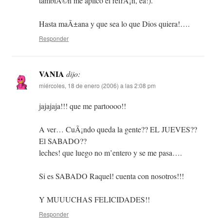
tambiÃ©n me aplico el refrÃ¡n, ea!).
Hasta maÃ±ana y que sea lo que Dios quiera!….
Responder
VANIA
dijo:
miércoles, 18 de enero (2006) a las 2:08 pm
jajajaja!!! que me partoooo!!
A ver… CuÃ¡ndo queda la gente?? EL JUEVES??
El SABADO??
leches! que luego no m’entero y se me pasa….
Si es SABADO Raquel! cuenta con nosotros!!!
Y MUUUCHAS FELICIDADES!!
Responder