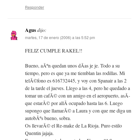
Responder
Agus
dijo:
martes, 17 de enero (2006) a las 5:52 pm
FELIZ CUMPLE RAKEL!!
Bueno, aÃºn quedan unos dÃ­as je je. Todo a su
tiempo, pero es que ya me tiemblan las rodillas. Mi
telÃ©fono es 616732445, y voy con Spanair a las 2
de la tarde el jueves. Llego a las 4, pero he quedado a
tomar un cafÃ© con un amigo en el aeropuerto, asÃ­
que estarÃ© por allÃ­ ocupado hasta las 6. Luego
supongo que llamarÃ© a Laura y con que me diga un
autobÃºs bueno, sobra.
Os llevarÃ© el Re-make de La Rioja. Puro estilo
Quentin jajaja.