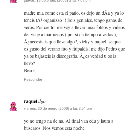
jueves, 19 de enero (2006) a las 7:09 pm
madre mia como esta el patio, os dejo un dÃ­a y ya lo
teneis tÃ³ organizao !! Sois geniales, tengo ganas de
veros. Por cierto, me voy a llevar unas fotitos y videos
del viaje a marruecos ( por si da tiempo a verlas ),
Â¿necesitais que lleve algo?, vicky y raquel, se que
os gusto del verano fito y fitipaldis, me dijo Pedro que
ya os bajasteis la discografia, Â¿es verdad u os la
llevo?
Besos
Responder
raquel
dijo:
viernes, 20 de enero (2006) a las 3:51 pm
yo no tengo na de na. Al final van edu y laura a
buscaros. Nos vemos esta noche