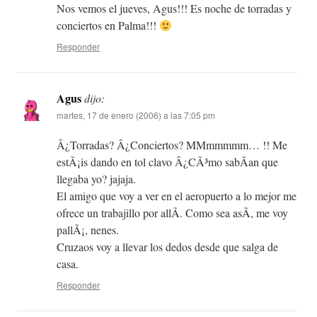
Nos vemos el jueves, Agus!!! Es noche de torradas y
conciertos en Palma!!!
Responder
Agus
dijo:
martes, 17 de enero (2006) a las 7:05 pm
Â¿Torradas? Â¿Conciertos? MMmmmmm… !! Me
estÃ¡is dando en tol clavo Â¿CÃ³mo sabÃ­an que
llegaba yo? jajaja.
El amigo que voy a ver en el aeropuerto a lo mejor me
ofrece un trabajillo por allÃ­. Como sea asÃ­, me voy
pallÃ¡, nenes.
Cruzaos voy a llevar los dedos desde que salga de
casa.
Responder