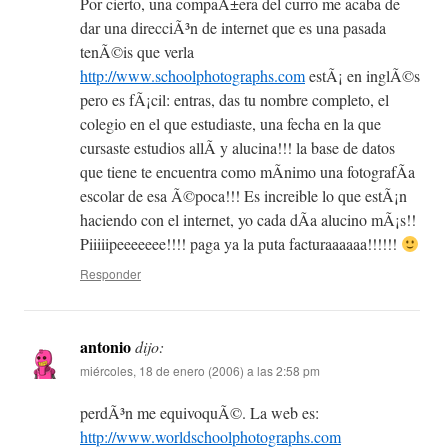
Por cierto, una compaÃ±era del curro me acaba de
dar una direcciÃ³n de internet que es una pasada
tenÃ©is que verla
http://www.schoolphotographs.com
estÃ¡ en inglÃ©s
pero es fÃ¡cil: entras, das tu nombre completo, el
colegio en el que estudiaste, una fecha en la que
cursaste estudios allÃ­ y alucina!!! la base de datos
que tiene te encuentra como mÃ­nimo una fotografÃ­a
escolar de esa Ã©poca!!! Es increible lo que estÃ¡n
haciendo con el internet, yo cada dÃ­a alucino mÃ¡s!!
Piiiiipeeeeeee!!!! paga ya la puta facturaaaaaa!!!!!!
Responder
antonio
dijo:
miércoles, 18 de enero (2006) a las 2:58 pm
perdÃ³n me equivoquÃ©. La web es:
http://www.worldschoolphotographs.com