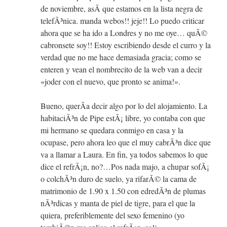
de noviembre, asÃ­ que estamos en la lista negra de
telefÃ³nica. manda webos!! jeje!! Lo puedo criticar
ahora que se ha ido a Londres y no me oye… quÃ©
cabronsete soy!! Estoy escribiendo desde el curro y la
verdad que no me hace demasiada gracia; como se
enteren y vean el nombrecito de la web van a decir
«joder con el nuevo, que pronto se anima!».
Bueno, querÃ­a decir algo por lo del alojamiento. La
habitaciÃ³n de Pipe estÃ¡ libre, yo contaba con que
mi hermano se quedara conmigo en casa y la
ocupase, pero ahora leo que el muy cabrÃ³n dice que
va a llamar a Laura. En fin, ya todos sabemos lo que
dice el refrÃ¡n, no?…Pos nada majo, a chupar sofÃ¡
o colchÃ³n duro de suelo, ya rifarÃ© la cama de
matrimonio de 1.90 x 1.50 con edredÃ³n de plumas
nÃ³rdicas y manta de piel de tigre, para el que la
quiera, preferiblemente del sexo femenino (yo