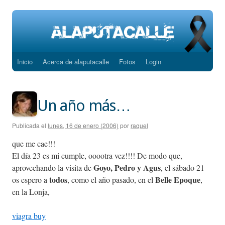
Inicio
Acerca de alaputacalle
Fotos
Login
Saltar
al
contenido
Un año más…
Publicada el
lunes, 16 de enero (2006)
por
raquel
que me cae!!!
El día 23 es mi cumple, ooootra vez!!!! De modo que,
Goyo, Pedro y Agus
aprovechando la visita de
, el sábado 21
todos
Belle Epoque
os espero a
, como el año pasado, en el
,
en la Lonja,
viagra buy