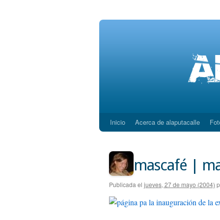
Inicio
Acerca de alaputacalle
Fot
Saltar
al
contenido
mascafé | m
Publicada el
jueves, 27 de mayo (2004)
p