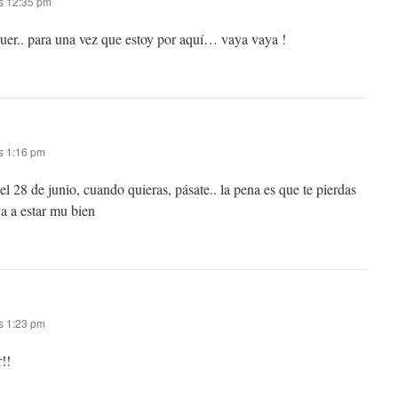
as 12:35 pm
 juer.. para una vez que estoy por aquí… vaya vaya !
s 1:16 pm
l 28 de junio, cuando quieras, pásate.. la pena es que te pierdas
a a estar mu bien
s 1:23 pm
!!