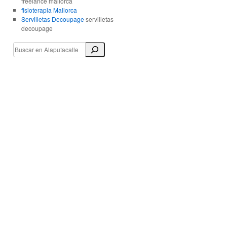
freelance mallorca
fisioterapia Mallorca
Servilletas Decoupage
servilletas
decoupage