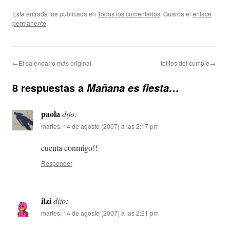
Esta entrada fue publicada en
Todos los comentarios
. Guarda el
enlace
permanente
.
←El calendario más original
fotitos del cumple→
8 respuestas a
Mañana es fiesta…
paola
dijo:
martes, 14 de agosto (2007) a las 2:17 pm
cuenta conmigo!!
Responder
itzi
dijo:
martes, 14 de agosto (2007) a las 2:21 pm