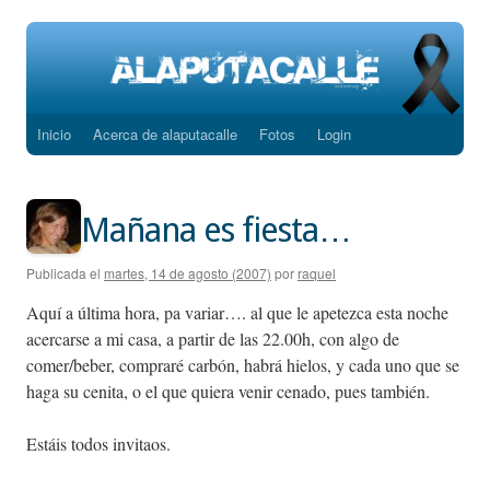
Inicio
Acerca de alaputacalle
Fotos
Login
Saltar
al
contenido
Mañana es fiesta…
Publicada el
martes, 14 de agosto (2007)
por
raquel
Aquí a última hora, pa variar…. al que le apetezca esta noche
acercarse a mi casa, a partir de las 22.00h, con algo de
comer/beber, compraré carbón, habrá hielos, y cada uno que se
haga su cenita, o el que quiera venir cenado, pues también.
Estáis todos invitaos.