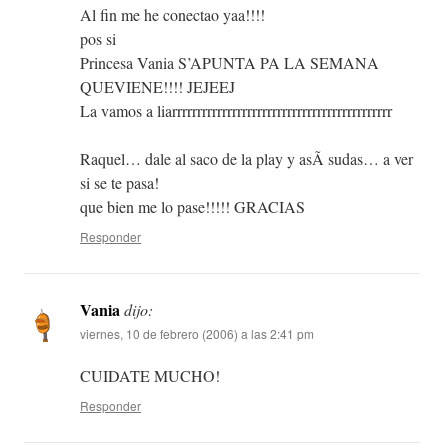
Al fin me he conectao yaa!!!!
pos si
Princesa Vania S’APUNTA PA LA SEMANA
QUEVIENE!!!! JEJEEJ
La vamos a liarrrrrrrrrrrrrrrrrrrrrrrrrrrrrrrrrrrrrrrrrrrr
Raquel… dale al saco de la play y asÃ­ sudas… a ver
si se te pasa!
que bien me lo pase!!!!! GRACIAS
Responder
Vania
dijo:
viernes, 10 de febrero (2006) a las 2:41 pm
CUIDATE MUCHO!
Responder