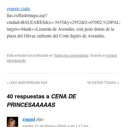
generic cialis
llas.es/flash/mapa.asp?
ciudad=BALEARES&x=-3435&y=2952&l1=07002,%20PALMA%20
target=»blank»>Lizarrán de Avenidas, está justo detrás de la
plaza del Olivar, enfrente del Corte Inglés de Avenidas.
Esta entrada fue publicada en
Todos los comentarios
. Guarda el
enlace
permanente
.
←XXX AMSTERDAM XXX
YA ESTAN TODAS→
40 respuestas a
CENA DE
PRINCESAAAAAS
raquel
dijo:
martes, 07 de febrero (2006) a las 1:17 pm