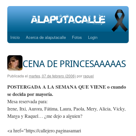
Inicio
Acerca de alaputacalle
Fotos
Login
Saltar
al
contenido
CENA DE PRINCESAAAAAS
Publicada el
martes, 07 de febrero (2006)
por
raquel
POSTERGADA A LA SEMANA QUE VIENE o cuando
se decida por mayoría.
Mesa reservada para:
Irene, Itxi, Aurora, Fátima, Laura, Paola, Mery, Alicia, Vicky,
Marga y Raquel… ¿me dejo a alguien?
<a href="https://callejero.paginasamari