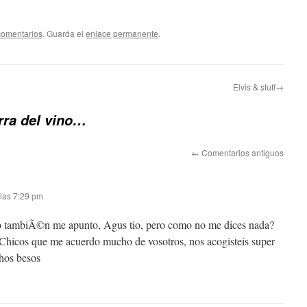
comentarios
. Guarda el
enlace permanente
.
Elvis & stuff→
erra del vino…
←
Comentarios antiguos
 las 7:29 pm
o tambiÃ©n me apunto, Agus tio, pero como no me dices nada?
e. Chicos que me acuerdo mucho de vosotros, nos acogisteis super
chos besos