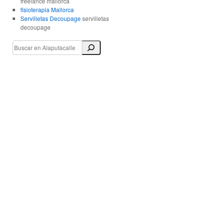
freelance mallorca
fisioterapia Mallorca
Servilletas Decoupage
servilletas
decoupage