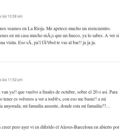
a las 10:38 am
nos veamos en La Rioja. Me apetece mucho un reencuentro.
tienes en mi casa mucho mÃ¡s que un hueco, ya lo sabes. A ver si
 visita. Eso sÃ­, pa’l fÃºrbol te vas al bar!! ja ja ja.
a las 11:52 pm
 van ya!! que vuelvo a finales de octubre, sobre el 20 o asi. Para
o tener es volveros a ver a tod@s, con eso me basta!! a mi
lia anyorada, mi famailia ausente, donde esta mi famailia??…
 a creer pero ayer vi en diferido el Alaves-Barcelona en abierto por