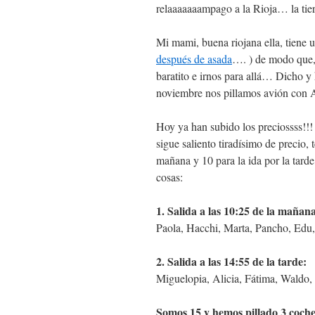
relaaaaaaampago a la Rioja… la tier
Mi mami, buena riojana ella, tiene 
después de asada
…. ) de modo que, 
baratito e irnos para allá… Dicho y h
noviembre nos pillamos avión con A
Hoy ya han subido los preciossss!!!
sigue saliento tiradísimo de precio, 
mañana y 10 para la ida por la tard
cosas:
1. Salida a las 10:25 de la mañan
Paola, Hacchi, Marta, Pancho, Edu,
2. Salida a las 14:55 de la tarde:
Miguelopia, Alicia, Fátima, Waldo,
Somos 15 y hemos pillado 3 coches,