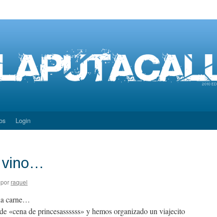
os
Login
el vino…
por
raquel
na carne…
 de «cena de princesassssss» y hemos organizado un viajecito