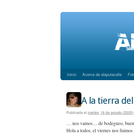
Inicio
Acerca de alaputacalle
Fot
Saltar
al
contenido
A la tierra d
Publicada el
martes, 16 de agosto (2005)
… nos vamos… de bodegueo, bue
Hola a todos, el viernes nos fuimos