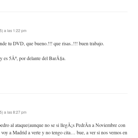
5) a las 1:22 pm
e tu DVD, que bueno.!!! que risas..!!! buen trabajo.
y es 5Âº, por delante del BarÃ§a.
5) a las 8:27 pm
pedro al ataque(aunque no se si llegÃ¡s PedrÃ­n a Noviembre con
i voy a Madrid a verte y no tengo cita… bue, a ver si nos vemos en