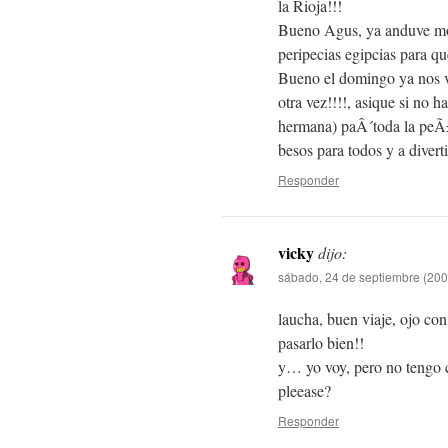
la Rioja!!!
Bueno Agus, ya anduve most
peripecias egipcias para q
Bueno el domingo ya nos v
otra vez!!!!, asique si no
hermana) paÂ´toda la peÃ±
besos para todos y a diverti
Responder
vicky
dijo:
sábado, 24 de septiembre (200
laucha, buen viaje, ojo con
pasarlo bien!!
y… yo voy, pero no tengo c
pleease?
Responder