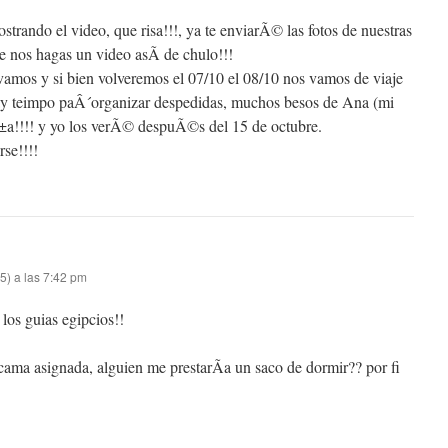
rando el video, que risa!!!, ya te enviarÃ© las fotos de nuestras
ue nos hagas un video asÃ­ de chulo!!!
amos y si bien volveremos el 07/10 el 08/10 nos vamos de viaje
 hay teimpo paÂ´organizar despedidas, muchos besos de Ana (mi
a!!!! y yo los verÃ© despuÃ©s del 15 de octubre.
rse!!!!
5) a las 7:42 pm
 los guias egipcios!!
ama asignada, alguien me prestarÃ­a un saco de dormir?? por fi