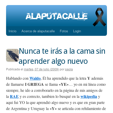
Inicio
Acerca de alaputacalle
Fotos
Login
Saltar
al
Nunca te irás a la cama sin
contenido
aprender algo nuevo
Publicada el
martes, 07 de julio (2009)
por
paola
Waldo
Y
Hablando con
, Él ha aprendido que la letra
además
I GRIEGA
«YE»
de llamarse
se llama
… yo en mi línea como
siempre, he ido a corroborarlo en la página de mis amigos de
RAE
wikipedia
la
y es correcto, tambien lo busqué en la
y
aqui fui YO la que aprendió algo nuevo y es que en gran parte
«Y»
de Argentina y Uruguay la
se articula con rehilamiento de