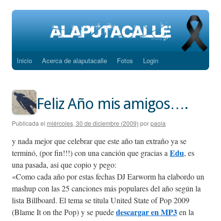
Inicio
Acerca de alaputacalle
Fotos
Login
Saltar
al
contenido
Feliz Año mis amigos….
Publicada el
miércoles, 30 de diciembre (2009)
por
paola
y nada mejor que celebrar que este año tan extraño ya se
Edu
terminó, (por fin!!!) con una canción que gracias a
, es
una pasada, asi que copio y pego:
«Como cada año por estas fechas DJ Earworm ha elabordo un
mashup con las 25 canciones más populares del año según la
lista Billboard. El tema se titula United State of Pop 2009
descargar en MP3
(Blame It on the Pop) y se puede
en la