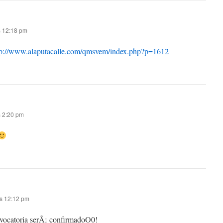
as 12:18 pm
tp://www.alaputacalle.com/qmsvem/index.php?p=1612
s 2:20 pm
as 12:12 pm
nvocatoria serÃ¡ confirmadoO0!