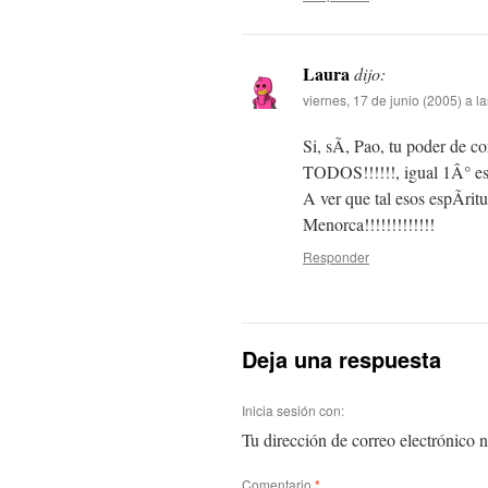
Laura
dijo:
viernes, 17 de junio (2005) a l
Si, sÃ­, Pao, tu poder de 
TODOS!!!!!!, igual 1Â° es
A ver que tal esos espÃ­rit
Menorca!!!!!!!!!!!!!
Responder
Deja una respuesta
Inicia sesión con:
Tu dirección de correo electrónico n
Comentario
*