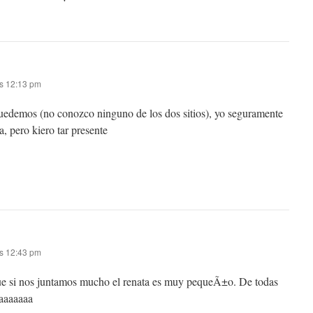
as 12:13 pm
uedemos (no conozco ninguno de los dos sitios), yo seguramente
a, pero kiero tar presente
as 12:43 pm
ue si nos juntamos mucho el renata es muy pequeÃ±o. De todas
eaaaaaaa