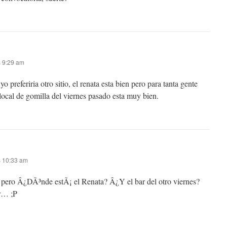
s 9:29 am
 preferiria otro sitio, el renata esta bien pero para tanta gente
ocal de gomilla del viernes pasado esta muy bien.
as 10:33 am
, pero Â¿DÃ³nde estÃ¡ el Renata? Â¿Y el bar del otro viernes?
ir… ;P