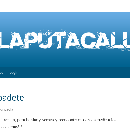
os
Login
abadete
or
paola
 renata, para hablar y vernos y reencontrarnos, y despedir a los
cosas mas!!!