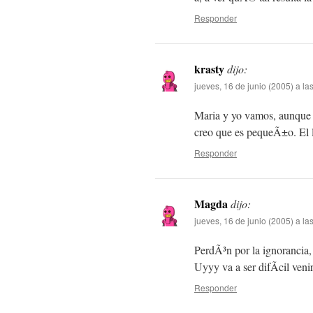
Responder
krasty
dijo:
jueves, 16 de junio (2005) a la
Maria y yo vamos, aunque yo
creo que es pequeÃ±o. El l
Responder
Magda
dijo:
jueves, 16 de junio (2005) a l
PerdÃ³n por la ignorancia
Uyyy va a ser difÃ­cil ven
Responder