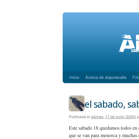
Inicio
Acerca de alaputacalle
Fot
Saltar
al
contenido
el sabado, s
Publicada el
viernes, 17 de junio (2005)
p
Este sabado 18 quedamos todos en el
que se van para menorca y muchas 