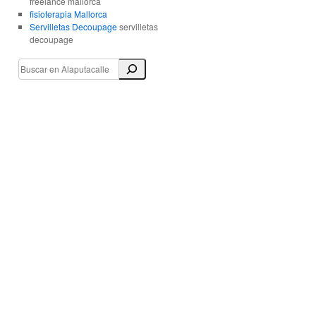
freelance mallorca
fisioterapia Mallorca
Servilletas Decoupage
servilletas
decoupage