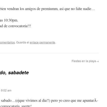
ambien vendran los amigos de premiumm, asi que no falte nadie…
 las 10:30pm.
ad de convocatoria!!!
comentarios
. Guarda el
enlace permanente
.
Fiestas en la playa→
do, sabadete
s 9:02 am
l sabado…(ejque vivimos al dia!!) pero yo creo que me apuntarÃ­
 convocatoria, suerte!