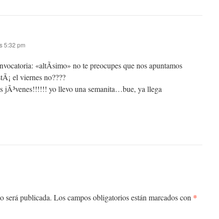
as 5:32 pm
convocatoria: «altÃ­simo» no te preocupes que nos apuntamos
tÃ¡ el viernes no????
us jÃ³venes!!!!!! yo llevo una semanita…bue, ya llega
*
o será publicada.
Los campos obligatorios están marcados con