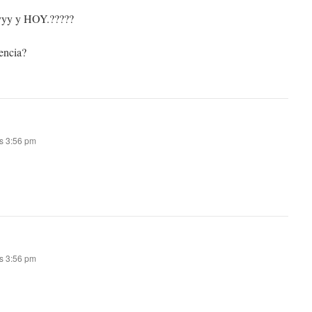
yyy y HOY.?????
lencia?
as 3:56 pm
as 3:56 pm