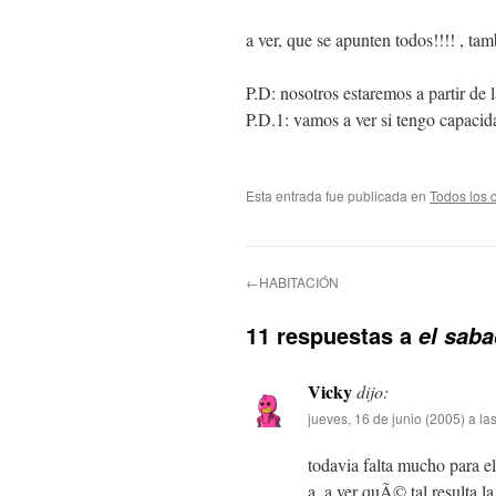
a ver, que se apunten todos!!!! , t
P.D: nosotros estaremos a partir de
P.D.1: vamos a ver si tengo capacid
Esta entrada fue publicada en
Todos los 
←HABITACIÓN
11 respuestas a
el saba
Vicky
dijo:
jueves, 16 de junio (2005) a la
todavia falta mucho para e
a, a ver quÃ© tal resulta la