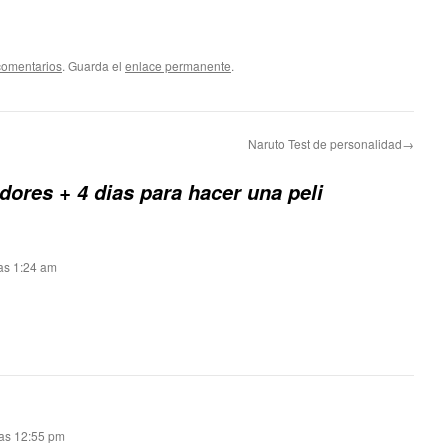
comentarios
. Guarda el
enlace permanente
.
Naruto Test de personalidad→
dores + 4 dias para hacer una peli
las 1:24 am
las 12:55 pm