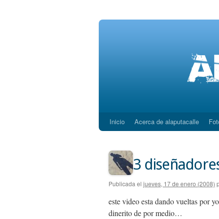
Inicio
Acerca de alaputacalle
Fot
Saltar
al
contenido
3 diseñadores
Publicada el
jueves, 17 de enero (2008)
este video esta dando vueltas por y
dinerito de por medio…