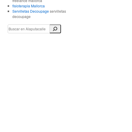
freelance mallorca
fisioterapia Mallorca
Servilletas Decoupage
servilletas
decoupage