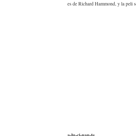
es de Richard Hammond, y la peli 
a-lu-ci-nan-te…