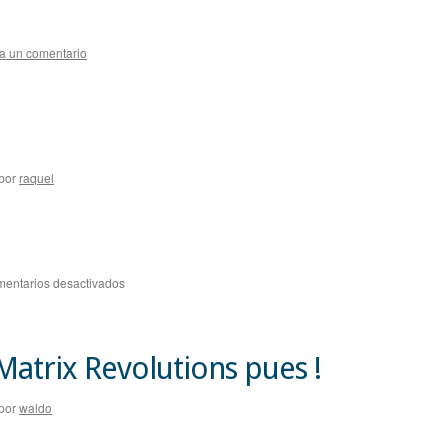
a un comentario
por
raquel
en
entarios desactivados
matrix
atrix Revolutions pues !
por
waldo