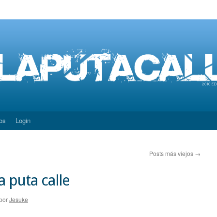
os
Login
Posts más viejos
→
 puta calle
por
Jesuke