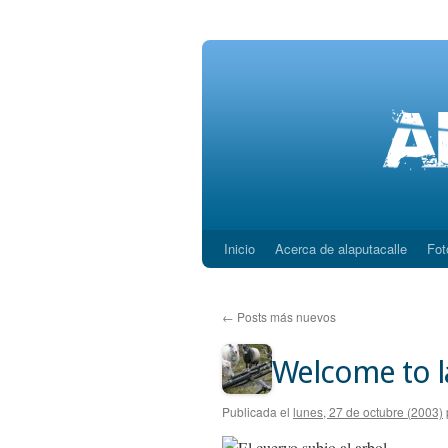
Inicio
Acerca de alaputacalle
Fot
Saltar
al
←
Posts más nuevos
contenido
Welcome to la
Publicada el
lunes, 27 de octubre (2003)