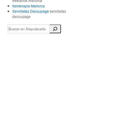
freelance mallorca
fisioterapia Mallorca
Servilletas Decoupage
servilletas
decoupage