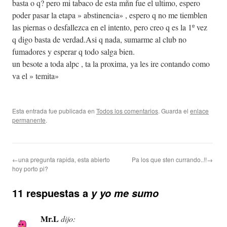
basta o q? pero mi tabaco de esta mñn fue el ultimo, espero
poder pasar la etapa » abstinencia» , espero q no me tiemblen
las piernas o desfallezca en el intento, pero creo q es la 1º vez
q digo basta de verdad.Asi q nada, sumarme al club no
fumadores y esperar q todo salga bien.
un besote a toda alpc , ta la proxima, ya les ire contando como
va el » temita»
Esta entrada fue publicada en
Todos los comentarios
. Guarda el
enlace
permanente
.
←una pregunta rapida, esta abierto
Pa los que sten currando..!!→
hoy porto pi?
11 respuestas a
y yo me sumo
Mr.L
dijo: