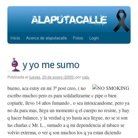
Inicio
Acerca de alaputacalle
Fotos
Login
Saltar
al
contenido
y yo me sumo
Publicada el
jueves, 20 de enero (2005)
por
natu
bueno, aca estoy en mi 3º post creo, ( no
escribo mucho) pero es para solidarlizarme c pipe o bien
copiarle, llevo 14 años fumando , o sea intoxicandome, pero ya
no da para mas, llega un momento q el cuerpo no resiste, y hay
q hacer balance, y la verdad q yo hasta aca llegue, no se si son
las charlas c Mr. L , sumado a q mi dependencia al tabaco se
volvio extrema, o ver q son muchos los q ya estan diciendo