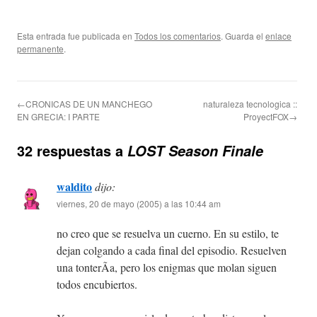
Esta entrada fue publicada en
Todos los comentarios
. Guarda el
enlace
permanente
.
←CRONICAS DE UN MANCHEGO
naturaleza tecnologica ::
EN GRECIA: I PARTE
ProyectFOX→
32 respuestas a
LOST Season Finale
waldito
dijo:
viernes, 20 de mayo (2005) a las 10:44 am
no creo que se resuelva un cuerno. En su estilo, te
dejan colgando a cada final del episodio. Resuelven
una tonterÃ­a, pero los enigmas que molan siguen
todos encubiertos.