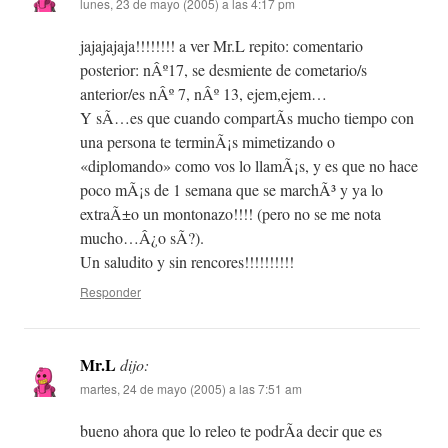
lunes, 23 de mayo (2005) a las 4:17 pm
jajajajaja!!!!!!!! a ver Mr.L repito: comentario
posterior: nÂº17, se desmiente de cometario/s
anterior/es nÂº 7, nÂº 13, ejem,ejem…
Y sÃ­…es que cuando compartÃ­s mucho tiempo con
una persona te terminÃ¡s mimetizando o
«diplomando» como vos lo llamÃ¡s, y es que no hace
poco mÃ¡s de 1 semana que se marchÃ³ y ya lo
extraÃ±o un montonazo!!!! (pero no se me nota
mucho…Â¿o sÃ­?).
Un saludito y sin rencores!!!!!!!!!!
Responder
Mr.L
dijo:
martes, 24 de mayo (2005) a las 7:51 am
bueno ahora que lo releo te podrÃ­a decir que es