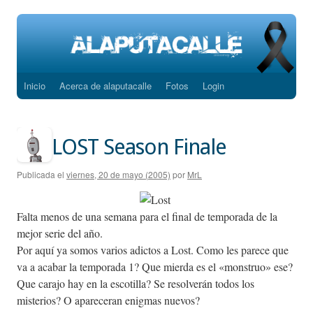
Inicio
Acerca de alaputacalle
Fotos
Login
Saltar
al
contenido
LOST Season Finale
Publicada el
viernes, 20 de mayo (2005)
por
MrL
Falta menos de una semana para el final de temporada de la
mejor serie del año.
Por aquí ya somos varios adictos a Lost. Como les parece que
va a acabar la temporada 1? Que mierda es el «monstruo» ese?
Que carajo hay en la escotilla? Se resolverán todos los
misterios? O apareceran enigmas nuevos?