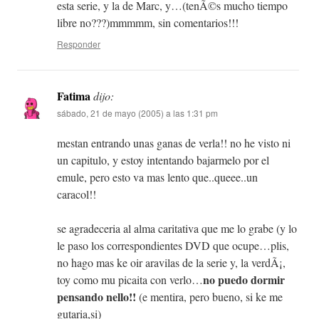
esta serie, y la de Marc, y…(tenÃ©s mucho tiempo
libre no???)mmmmm, sin comentarios!!!
Responder
Fatima
dijo:
sábado, 21 de mayo (2005) a las 1:31 pm
mestan entrando unas ganas de verla!! no he visto ni
un capitulo, y estoy intentando bajarmelo por el
emule, pero esto va mas lento que..queee..un
caracol!!
se agradeceria al alma caritativa que me lo grabe (y lo
le paso los correspondientes DVD que ocupe…plis,
no hago mas ke oir aravilas de la serie y, la verdÃ¡,
no puedo dormir
toy como mu picaita con verlo…
pensando nello!!
(e mentira, pero bueno, si ke me
gutaria,si)