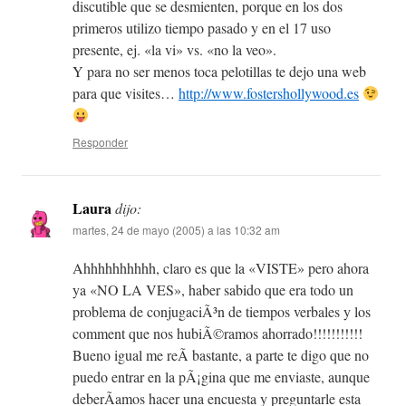
discutible que se desmienten, porque en los dos
primeros utilizo tiempo pasado y en el 17 uso
presente, ej. «la vi» vs. «no la veo».
Y para no ser menos toca pelotillas te dejo una web
para que visites…
http://www.fostershollywood.es
Responder
Laura
dijo:
martes, 24 de mayo (2005) a las 10:32 am
Ahhhhhhhhhh, claro es que la «VISTE» pero ahora
ya «NO LA VES», haber sabido que era todo un
problema de conjugaciÃ³n de tiempos verbales y los
comment que nos hubiÃ©ramos ahorrado!!!!!!!!!!!
Bueno igual me reÃ­ bastante, a parte te digo que no
puedo entrar en la pÃ¡gina que me enviaste, aunque
deberÃ­amos hacer una encuesta y preguntarle esta