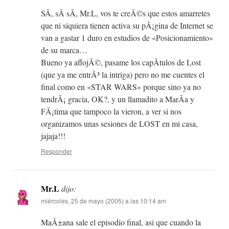
SÃ­, sÃ­ sÃ­, Mr.L, vos te creÃ©s que estos amarretes
que ni siquiera tienen activa su pÃ¡gina de Internet se
van a gastar 1 duro en estudios de «Posicionamiento»
de su marca…
Bueno ya aflojÃ©, pasame los capÃ­tulos de Lost
(que ya me entrÃ³ la intriga) pero no me cuentes el
final como en «STAR WARS» porque sino ya no
tendrÃ¡ gracia, OK?, y un llamadito a MarÃ­a y
FÃ¡tima que tampoco la vieron, a ver si nos
organizamos unas sesiones de LOST en mi casa,
jajaja!!!
Responder
Mr.L
dijo:
miércoles, 25 de mayo (2005) a las 10:14 am
MaÃ±ana sale el episodio final, asi que cuando la