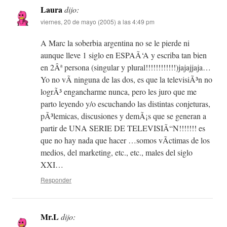
Laura
dijo:
viernes, 20 de mayo (2005) a las 4:49 pm
A Marc la soberbia argentina no se le pierde ni
aunque lleve 1 siglo en ESPAÃ‘A y escriba tan bien
en 2Âª persona (singular y plural!!!!!!!!!!!!)jajajjaja…
Yo no vÃ­ ninguna de las dos, es que la televisiÃ³n no
logrÃ³ engancharme nunca, pero les juro que me
parto leyendo y/o escuchando las distintas conjeturas,
pÃ³lemicas, discusiones y demÃ¡s que se generan a
partir de UNA SERIE DE TELEVISIÃ“N!!!!!!! es
que no hay nada que hacer …somos vÃ­ctimas de los
medios, del marketing, etc., etc., males del siglo
XXI…
Responder
Mr.L
dijo: