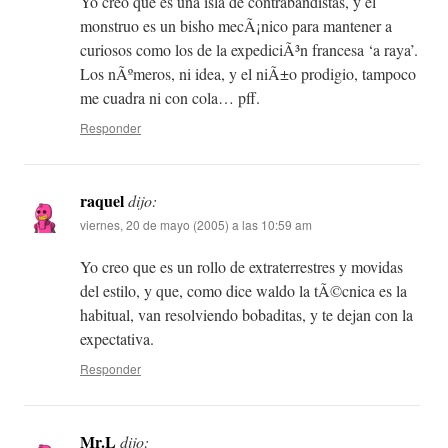
Yo creo que es una isla de contrabandistas, y el
monstruo es un bisho mecÃ¡nico para mantener a
curiosos como los de la expediciÃ³n francesa ‘a raya’.
Los nÃºmeros, ni idea, y el niÃ±o prodigio, tampoco
me cuadra ni con cola… pff.
Responder
raquel
dijo:
viernes, 20 de mayo (2005) a las 10:59 am
Yo creo que es un rollo de extraterrestres y movidas
del estilo, y que, como dice waldo la tÃ©cnica es la
habitual, van resolviendo bobaditas, y te dejan con la
expectativa.
Responder
Mr.L
dijo: