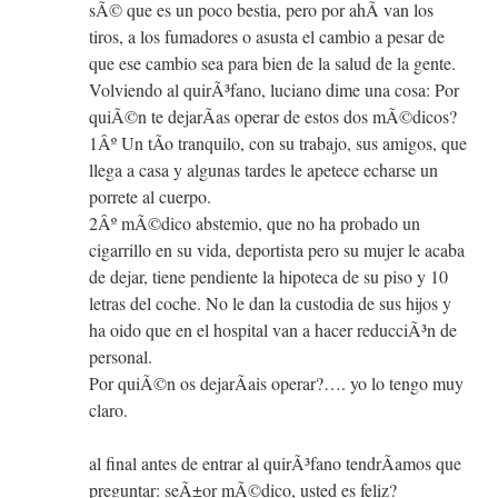
sÃ© que es un poco bestia, pero por ahÃ­ van los
tiros, a los fumadores o asusta el cambio a pesar de
que ese cambio sea para bien de la salud de la gente.
Volviendo al quirÃ³fano, luciano dime una cosa: Por
quiÃ©n te dejarÃ­as operar de estos dos mÃ©dicos?
1Âº Un tÃ­o tranquilo, con su trabajo, sus amigos, que
llega a casa y algunas tardes le apetece echarse un
porrete al cuerpo.
2Âº mÃ©dico abstemio, que no ha probado un
cigarrillo en su vida, deportista pero su mujer le acaba
de dejar, tiene pendiente la hipoteca de su piso y 10
letras del coche. No le dan la custodia de sus hijos y
ha oido que en el hospital van a hacer reducciÃ³n de
personal.
Por quiÃ©n os dejarÃ­ais operar?…. yo lo tengo muy
claro.
al final antes de entrar al quirÃ³fano tendrÃ­amos que
preguntar: seÃ±or mÃ©dico, usted es feliz?