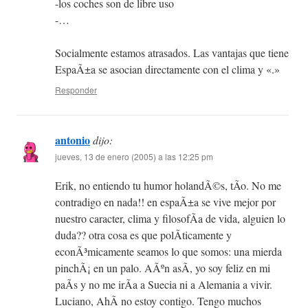
-los coches son de libre uso
-…
Socialmente estamos atrasados. Las vantajas que tiene
EspaÃ±a se asocian directamente con el clima y «.»
Responder
antonio
dijo:
jueves, 13 de enero (2005) a las 12:25 pm
Erik, no entiendo tu humor holandÃ©s, tÃ­o. No me
contradigo en nada!! en espaÃ±a se vive mejor por
nuestro caracter, clima y filosofÃ­a de vida, alguien lo
duda?? otra cosa es que polÃ­ticamente y
econÃ³micamente seamos lo que somos: una mierda
pinchÃ¡ en un palo. AÃºn asÃ­, yo soy feliz en mi
paÃ­s y no me irÃ­a a Suecia ni a Alemania a vivir.
Luciano, AhÃ­ no estoy contigo. Tengo muchos