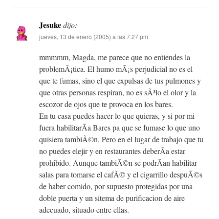
Jesuke
dijo:
jueves, 13 de enero (2005) a las 7:27 pm
mmmmm, Magda, me parece que no entiendes la
problemÃ¡tica. El humo mÃ¡s perjudicial no es el
que te fumas, sino el que expulsas de tus pulmones y
que otras personas respiran, no es sÃ³lo el olor y la
escozor de ojos que te provoca en los bares.
En tu casa puedes hacer lo que quieras, y si por mi
fuera habilitarÃ­a Bares pa que se fumase lo que uno
quisiera tambiÃ©n. Pero en el lugar de trabajo que tu
no puedes elejir y en restaurantes deberÃ­a estar
prohibido. Aunque tambiÃ©n se podrÃ­an habilitar
salas para tomarse el cafÃ© y el cigarrillo despuÃ©s
de haber comido, por supuesto protegidas por una
doble puerta y un sitema de purificacion de aire
adecuado, situado entre ellas.