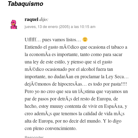
Tabaquismo
raquel
dijo:
jueves, 13 de enero (2005) a las 10:15 am
Ufffff… pues vamos listos…
Entiendo el gasto mÃ©dico que ocasiona el tabaco a
la economÃ­a es importante, tanto como para sacar
una ley de este estilo, y pienso que si el gasto
mÃ©dico ocasionado por el alcohol fuera tan
importante, no dudarÃ­an en proclamar la Ley Seca…
dejÃ©monos de hipocresÃ­as… es todo por pasta!!!!
Pero yo no creo que sea un lÃ¡stima que vayamos un
par de pasos por detrÃ¡s del resto de Europa, de
hecho, estoy muuuy contenta de vivir en EspaÃ±a, y
creo ademÃ¡s que tenemos la calidad de vida mÃ¡s
alta de Europa, por no decir del mundo. Y lo digo
con pleno convencimiento.
Responder