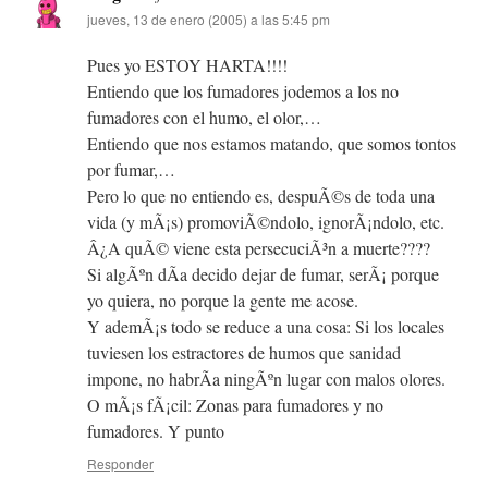
jueves, 13 de enero (2005) a las 5:45 pm
Pues yo ESTOY HARTA!!!!
Entiendo que los fumadores jodemos a los no
fumadores con el humo, el olor,…
Entiendo que nos estamos matando, que somos tontos
por fumar,…
Pero lo que no entiendo es, despuÃ©s de toda una
vida (y mÃ¡s) promoviÃ©ndolo, ignorÃ¡ndolo, etc.
Â¿A quÃ© viene esta persecuciÃ³n a muerte????
Si algÃºn dÃ­a decido dejar de fumar, serÃ¡ porque
yo quiera, no porque la gente me acose.
Y ademÃ¡s todo se reduce a una cosa: Si los locales
tuviesen los estractores de humos que sanidad
impone, no habrÃ­a ningÃºn lugar con malos olores.
O mÃ¡s fÃ¡cil: Zonas para fumadores y no
fumadores. Y punto
Responder