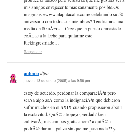
mis amigos envejecer lo mas sanamente posible.Os
imaginais «www.alaputacalle.com» celebrando su 50
aniversario con todos sus miembros? Tendriamos una
media de 80 aÃ±os…Creo que le puesto demasiado
coÃ±ac a la leche para quitarme este
fuckingresfriado…
Responder
antonio
dijo:
jueves, 13 de enero (2005) a las 9:56 pm
estoy de acuerdo. perdonar la comparaciÃ³n pero
serÃ­a algo asÃ­ como la indignaciÃ³n que debieron
sufrir muchos en el SXIX cuando propusieron abolir
la esclavitud. QuÃ© atropeyo, verdad? kien
cultivarÃ¡ mis campos gratis ahora? a quiÃ©n
podrÃ© dar una paliza sin que me pase nada?? ya