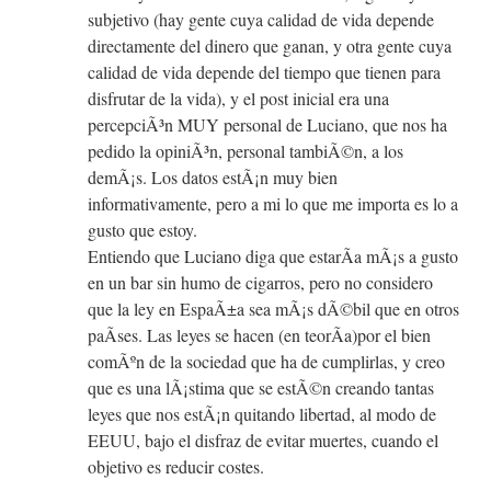
subjetivo (hay gente cuya calidad de vida depende
directamente del dinero que ganan, y otra gente cuya
calidad de vida depende del tiempo que tienen para
disfrutar de la vida), y el post inicial era una
percepciÃ³n MUY personal de Luciano, que nos ha
pedido la opiniÃ³n, personal tambiÃ©n, a los
demÃ¡s. Los datos estÃ¡n muy bien
informativamente, pero a mi lo que me importa es lo a
gusto que estoy.
Entiendo que Luciano diga que estarÃ­a mÃ¡s a gusto
en un bar sin humo de cigarros, pero no considero
que la ley en EspaÃ±a sea mÃ¡s dÃ©bil que en otros
paÃ­ses. Las leyes se hacen (en teorÃ­a)por el bien
comÃºn de la sociedad que ha de cumplirlas, y creo
que es una lÃ¡stima que se estÃ©n creando tantas
leyes que nos estÃ¡n quitando libertad, al modo de
EEUU, bajo el disfraz de evitar muertes, cuando el
objetivo es reducir costes.