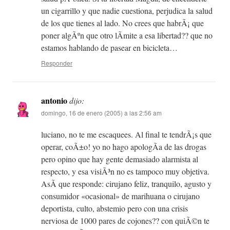
un cigarrillo y que nadie cuestiona, perjudica la salud
de los que tienes al lado. No crees que habrÃ¡ que
poner algÃºn que otro lÃ­mite a esa libertad?? que no
estamos hablando de pasear en bicicleta…
Responder
antonio
dijo:
domingo, 16 de enero (2005) a las 2:56 am
luciano, no te me escaquees. Al final te tendrÃ¡s que
operar, coÃ±o! yo no hago apologÃ­a de las drogas
pero opino que hay gente demasiado alarmista al
respecto, y esa visiÃ³n no es tampoco muy objetiva.
AsÃ­ que responde: cirujano feliz, tranquilo, agusto y
consumidor «ocasional» de marihuana o cirujano
deportista, culto, abstemio pero con una crisis
nerviosa de 1000 pares de cojones?? con quiÃ©n te