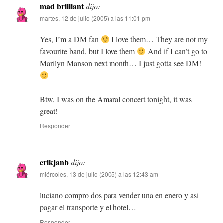
mad brilliant
dijo:
martes, 12 de julio (2005) a las 11:01 pm
Yes, I’m a DM fan
I love them… They are not my
favourite band, but I love them
And if I can’t go to
Marilyn Manson next month… I just gotta see DM!
Btw, I was on the Amaral concert tonight, it was
great!
Responder
erikjanb
dijo:
miércoles, 13 de julio (2005) a las 12:43 am
luciano compro dos para vender una en enero y asi
pagar el transporte y el hotel…
Responder