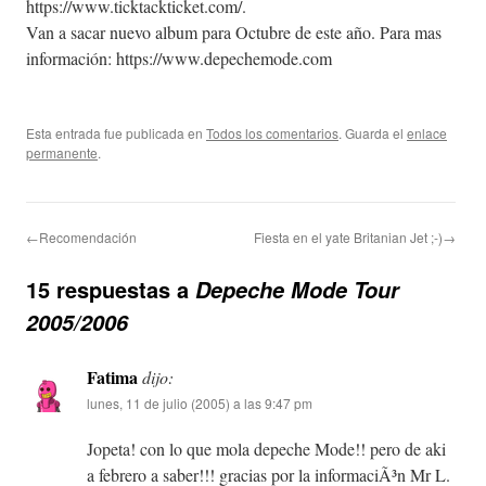
https://www.ticktackticket.com/.
Van a sacar nuevo album para Octubre de este año. Para mas
información: https://www.depechemode.com
Esta entrada fue publicada en
Todos los comentarios
. Guarda el
enlace
permanente
.
←Recomendación
Fiesta en el yate Britanian Jet ;-)→
15 respuestas a
Depeche Mode Tour
2005/2006
Fatima
dijo:
lunes, 11 de julio (2005) a las 9:47 pm
Jopeta! con lo que mola depeche Mode!! pero de aki
a febrero a saber!!! gracias por la informaciÃ³n Mr L.