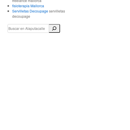
freelance mallorca
fisioterapia Mallorca
Servilletas Decoupage
servilletas
decoupage