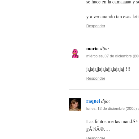
se hace en la camaaaaa y se
y a ver cuando tan esas fot
Responder
maria
dijo:
miércoles, 07 de diciembre (20
jajajajjajajajjajajajaj!!!!
Responder
raquel
dijo:
lunes, 12 de diciembre (2005) 
Las fotitos me las mandÃ³ m
gÃ¼Ã©….
Responder