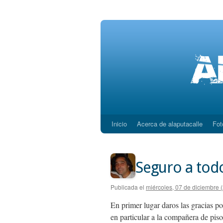
Inicio
Acerca de alaputacalle
Fot
Saltar
al
contenido
Seguro a tod
Publicada el
miércoles, 07 de diciembre 
En primer lugar daros las gracias por
en particular a la compañera de pis