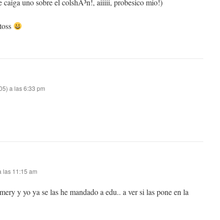
 caiga uno sobre el colshÃ³n!, aiiiii, probesico mio!)
itoss
05) a las 6:33 pm
a las 11:15 am
ery y yo ya se las he mandado a edu.. a ver si las pone en la