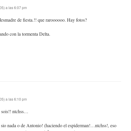
05) a las 6:07 pm
esmadre de fiesta.!! que raroooooo. Hay fotos?
ando con la tormenta Delta.
05) a las 6:10 pm
sois!! ntchss…
 sio nada o de Antonio! (haciendo el espiderman!…ntchss!, eso