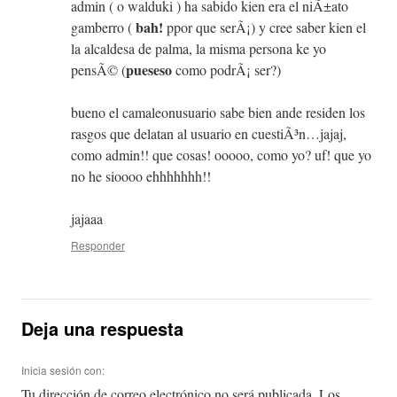
admin ( o walduki ) ha sabido kien era el niÃ±ato
bah!
gamberro (
ppor que serÃ¡) y cree saber kien el
la alcaldesa de palma, la misma persona ke yo
pueseso
pensÃ© (
como podrÃ¡ ser?)
bueno el camaleonusuario sabe bien ande residen los
rasgos que delatan al usuario en cuestiÃ³n…jajaj,
como admin!! que cosas! ooooo, como yo? uf! que yo
no he sioooo ehhhhhhh!!
jajaaa
Responder
Deja una respuesta
Inicia sesión con:
Tu dirección de correo electrónico no será publicada.
Los