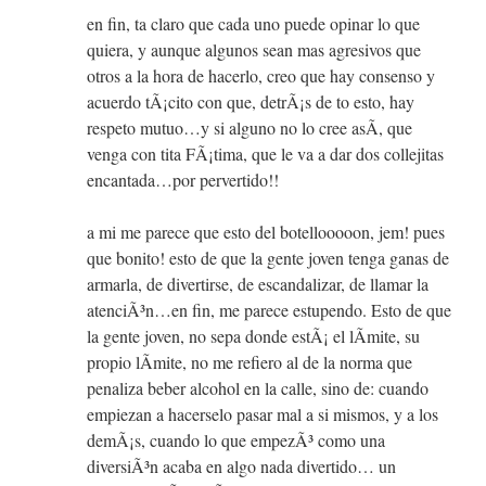
en fin, ta claro que cada uno puede opinar lo que
quiera, y aunque algunos sean mas agresivos que
otros a la hora de hacerlo, creo que hay consenso y
acuerdo tÃ¡cito con que, detrÃ¡s de to esto, hay
respeto mutuo…y si alguno no lo cree asÃ­, que
venga con tita FÃ¡tima, que le va a dar dos collejitas
encantada…por pervertido!!
a mi me parece que esto del botellooooon, jem! pues
que bonito! esto de que la gente joven tenga ganas de
armarla, de divertirse, de escandalizar, de llamar la
atenciÃ³n…en fin, me parece estupendo. Esto de que
la gente joven, no sepa donde estÃ¡ el lÃ­mite, su
propio lÃ­mite, no me refiero al de la norma que
penaliza beber alcohol en la calle, sino de: cuando
empiezan a hacerselo pasar mal a si mismos, y a los
demÃ¡s, cuando lo que empezÃ³ como una
diversiÃ³n acaba en algo nada divertido… un