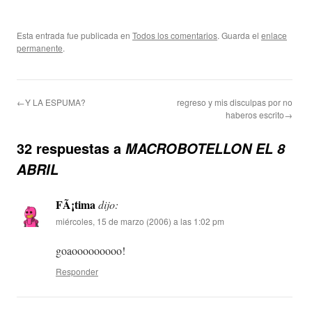
Esta entrada fue publicada en
Todos los comentarios
. Guarda el
enlace
permanente
.
←Y LA ESPUMA?
regreso y mis disculpas por no
haberos escrito→
32 respuestas a
MACROBOTELLON EL 8
ABRIL
FÃ¡tima
dijo:
miércoles, 15 de marzo (2006) a las 1:02 pm
goaooooooooo!
Responder