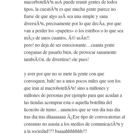
macorbotellÃ³n asÃ­ puede reunir gentes de todos
tipos, la cuestiÃ³n es que mucha gente parece no
fiarse de que algo asÃ­ sea una simple y sana
diversiÃ³n, precisamente por lo que decÃ­a, por que
van a perder los «papeles» o los estribos o lo que sea
mÃ¡s de unos cuantos, Ã© asÃ­n!!
pero! no deja de ser emocionante…cuanta gente
conganas de pasarlo bien, de provocar sanamente
tambiÃ©n, de divertirse! ole pues!
y aver por que no se mete la gente con que
convoquen, bah! no a unos pocos miles que son los
que iran al macrobotellÃ³n! sino a millones y
millones de personas por ejemplo para que acudan a
las tiendas acomprar esta o aquella botellita del
licorcito de turno…anuncios que se ven dia tras dia
tras dia tras diiaaaaaaa Â¿Ese tipo de convocatorias al
consumo no asusta a los medios de comunicaciÃ³n y
a la sociedad!?? baaaahhhhhhh!!!