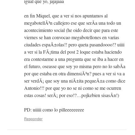
igual que yo, jajajaaa
en fin Miquel, que a ver si nos apuntamos al
megabotellÃ³n callejero ese que serÃ­a una todo un
acontecimiento social (he oido decir que para este
viernes se han convocao megabotellones en varias
ciudades espaÃ±olas!! pero queta pasandoooo!? uiiii
a ver si la FÃ¡tima del post 2 loque estaba haciendo
era contestarme a una pregunta que se iba a hacer en
el futuro, oseasse que soy yo misma pero no lo sabÃ­a
por que estaba en otra dimensiÃ³n? pues a ver si va a
ser verdÃ¡ que soy una niÃ±ita pequeÃ±a como dice
Antonio!!! por que yo no se ni como se me ocurren
estas cosas! serÃ¡ por eso!?…pojkebien sisasÃ­n!)
PD: uiiiii como lo pilleeeeeeeee
Responder