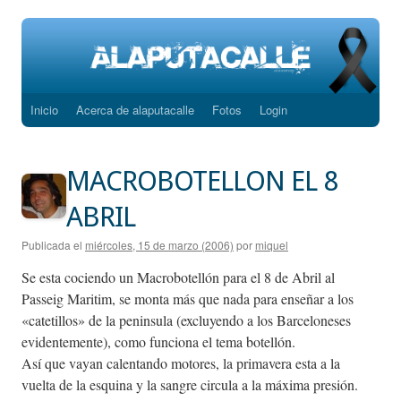
Inicio
Acerca de alaputacalle
Fotos
Login
Saltar
al
MACROBOTELLON EL 8
contenido
ABRIL
Publicada el
miércoles, 15 de marzo (2006)
por
miquel
Se esta cociendo un Macrobotellón para el 8 de Abril al
Passeig Maritim, se monta más que nada para enseñar a los
«catetillos» de la peninsula (excluyendo a los Barceloneses
evidentemente), como funciona el tema botellón.
Así que vayan calentando motores, la primavera esta a la
vuelta de la esquina y la sangre circula a la máxima presión.