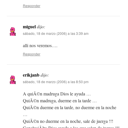
Responder
miguel
dijo:
sábado, 18 de marzo (2006) a las 3:39 am
alli nos veremos….
Responder
erikjanb
dijo:
sábado, 18 de marzo (2006) a las 8:50 pm
A quiÃ©n madruga Dios le ayuda …
QuiÃ©n madruga, duerme en la tarde …
QuiÃ©n duerme en la tarde, no duerme en la noche
…
QuiÃ©n no duerme en la noche, sale de juerga !!!
ConclusiÃ³n: Dios ayuda a los que salen de juerga !!!