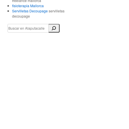
freelance mallorca
fisioterapia Mallorca
Servilletas Decoupage
servilletas
decoupage