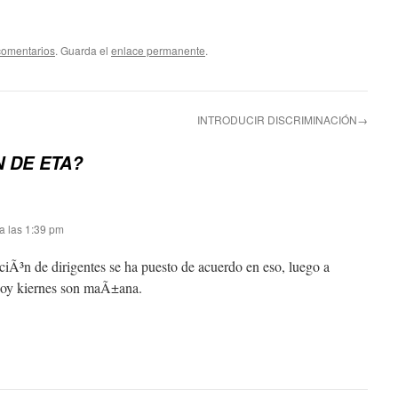
comentarios
. Guarda el
enlace permanente
.
INTRODUCIR DISCRIMINACIÓN→
N DE ETA?
a las 1:39 pm
ciÃ³n de dirigentes se ha puesto de acuerdo en eso, luego a
hoy kiernes son maÃ±ana.