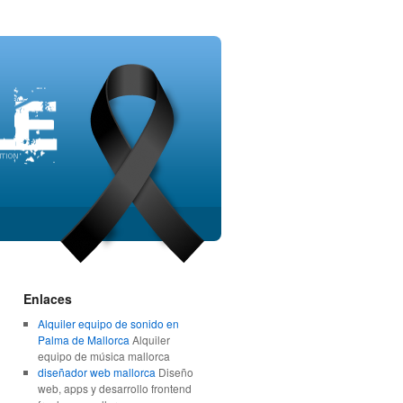
Enlaces
Alquiler equipo de sonido en
Palma de Mallorca
Alquiler
equipo de música mallorca
diseñador web mallorca
Diseño
web, apps y desarrollo frontend