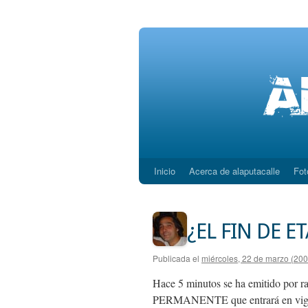
Inicio
Acerca de alaputacalle
Fot
Saltar
al
contenido
¿EL FIN DE ET
Publicada el
miércoles, 22 de marzo (200
Hace 5 minutos se ha emitido por r
PERMANENTE que entrará en vigor 