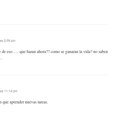
las 2:09 pm
e de eso….. que haran ahora?? como se ganaran la vida? no saben
….
las 11:14 pm
e aprender nuevas tareas.