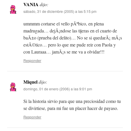
VANIA
dijo:
sábado, 31 de diciembre (2005) a las 5:15 pm
ummmm cortarse el vello pÃºbico, en plena
madrugada… dejÃ¡ndose las tijeras en el cuarto de
baÃ±o (prueba del delito)… No se si quedarÃ¡ mÃ¡s
estÃ©tico… pero lo que me pude reir con Paola y
con Lauraaa… jamÃ¡s se me va a olvidar!!!
Responder
Miquel
dijo:
domingo, 01 de enero (2006) a las 9:01 pm
Si la historia sirvio para que una preciosidad como tu
se divirtiese, para mi fue un placer hacer de payaso.
Responder