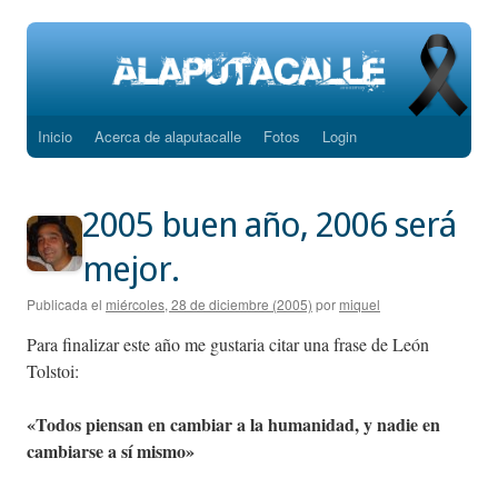
Inicio
Acerca de alaputacalle
Fotos
Login
Saltar
al
2005 buen año, 2006 será
contenido
mejor.
Publicada el
miércoles, 28 de diciembre (2005)
por
miquel
Para finalizar este año me gustaria citar una frase de León
Tolstoi:
«Todos piensan en cambiar a la humanidad, y nadie en
cambiarse a sí mismo»