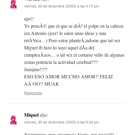
viernes, 30 de diciembre (2005) a las 4:10 pm
ups!!
Yo pensÃ© que el que se diÃ³ el golpe en la cabeza
era Antonio (joer! le salen unas ideas y una
retÃ³rica…) Pero estoy planteÃ¡ndome que tal vez
Miguel tb hizo lo suyo aquel dÃ­a del
cumpleaÃ±os… o tal vez el cortarse vello de algunas
zonas potencia la actividad cerebral???
Juasjuas!!!!!
ESO ESO AMOR MUCHO AMOR!! FELIZ
AÃ‘OO!! MUAK
Responder
Miquel
dijo:
viernes, 30 de diciembre (2005) a las 6:34 pm
Jjejejejejeje, muy picantona Vania, me gusta!!!!.