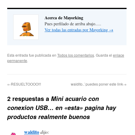
Acerca de Mayorking
Pues perfilado de arriba abajo.....
Ver todas las entradas por Mayorking
→
Esta entrada fue publicada en
Todos los comentarios
. Guarda el
enlace
permanente
.
←RESUELTOOOO!!!
waldito..`puedes poner este link→
2 respuestas a
Mini acuario con
conexion USB… en «esta» pagina hay
productos realmente buenos
waldito
dijo: